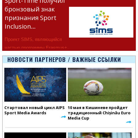
Sport-Time получил
бронзовый знак
признания Sport
Inclusion…
Проект SIMS, являющийся
частью программы Erasmus+
Европейско
НОВОСТИ ПАРТНЕРОВ / ВАЖНЫЕ ССЫЛКИ
Стартовал новый цикл AIPS
10 мая в Кишиневе пройдет
Sport Media Awards
традиционный Chișinău Euro
Media Cup