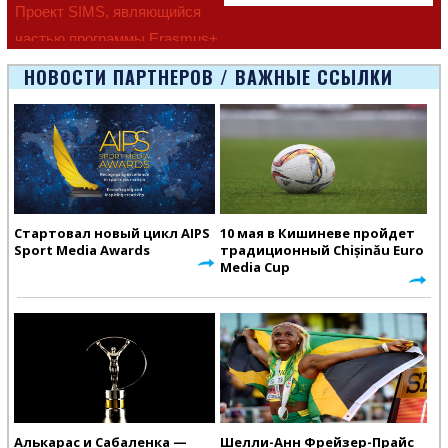
Проект SIMS, являющийся
частью программы Erasmus+
Европейско
НОВОСТИ ПАРТНЕРОВ / ВАЖНЫЕ ССЫЛКИ
Стартовал новый цикл AIPS
10 мая в Кишиневе пройдет
Sport Media Awards
традиционный Chișinău Euro
Media Cup
Алькарас и Сабаленка —
Шелли-Анн Фрейзер-Прайс