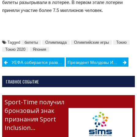
билеты разыгрывали в лотерее. В первом этапе лотереи
приняли участие более 7.5 миллионов человек.
Tagged
билеты
Олимпиада
Олимпийские игры
Токио
Токио 2020
Япония
Post
УЕФА собирается развивать женский футбол вместе с компанией Disney
Президент Молдовы Игорь Додон поделился свежими фотографиями Chișinău Arena
navigation
ГЛАВНОЕ СОБЫТИЕ
Sport-Time получил
бронзовый знак
признания Sport
Inclusion…