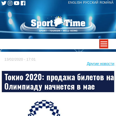
ENGLISH
РУССКИЙ
ROMÂNĂ
Skip
to
content
-->
13/02/2020 - 17:01
Другие новости
Токио 2020: продажа билетов на
Олимпиаду начнется в мае