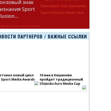
онзовый знак
изнания Sport
clusion…
păcate acest articol este
onibil doar în Русский.
ОВОСТИ ПАРТНЕРОВ / ВАЖНЫЕ ССЫЛКИ
ртовал новый цикл
10 мая в Кишиневе
S Sport Media Awards
пройдет традиционный
Chișinău Euro Media Cup