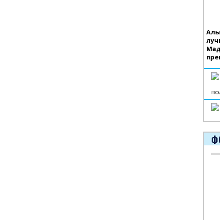
Аль
луч
Мад
пре
по
Ф