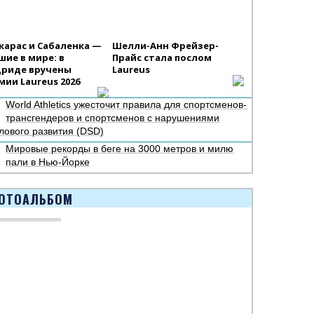
карас и Сабаленка —
Шелли-Анн Фрейзер-
шие в мире: в
Прайс стала послом
риде вручены
Laureus
мии Laureus 2026
World Athletics ужесточит правила для спортсменов-
трансгендеров и спортсменов с нарушениями
лового развития (DSD)
Мировые рекорды в беге на 3000 метров и милю
пали в Нью-Йорке
ОТОАЛЬБОМ