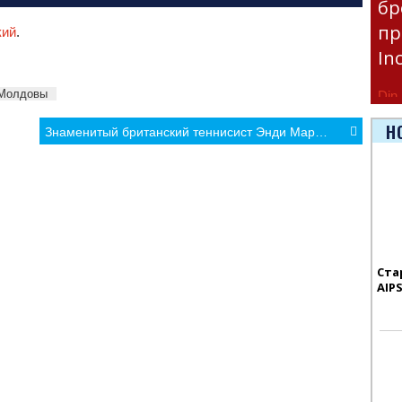
бр
пр
кий
.
In
 Молдовы
Din 
disp
Н
Знаменитый британский теннисист Энди Маррэй стал Сэром
Ста
AIP