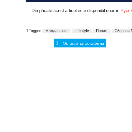
Din păcate acest articol este disponibil doar în
Русс
Tagged
Молдавские
Lifestyle
Париж
Сборная
Post
Эстафеты, эстафеты
navigation