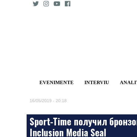
Skip
to
content
EVENIMENTE
INTERVIU
ANALI
16/05/2019 - 20:18
Sport-Time получил бронз
Inclusion Media Seal