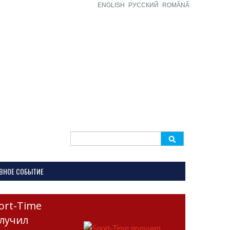
ENGLISH
РУССКИЙ
ROMÂNĂ
Search
for:
ВНОЕ СОБЫТИЕ
ort-Time
лучил