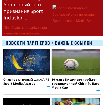
бронзовый знак
признания Sport
Inclusion…
Din păcate acest articol este
disponibil doar în Русский.
НОВОСТИ ПАРТНЕРОВ / ВАЖНЫЕ ССЫЛКИ
Стартовал новый цикл AIPS
10 мая в Кишиневе пройдет
Sport Media Awards
традиционный Chișinău Euro
Media Cup