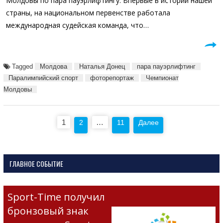
Молдовы по пара пауэрлифтингу. Впервые в истории нашей
страны, на национальном первенстве работала
международная судейская команда, что…
Tagged
Молдова
Наталья Донец
пара пауэрлифтинг
Паралимпийский спорт
фоторепортаж
Чемпионат
Молдовы
Пагинация
1
…
2
11
Далее
записей
ГЛАВНОЕ СОБЫТИЕ
Sport-Time получил
бронзовый знак