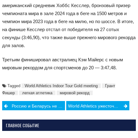
американский средневик Хоббс Кесслер, бронзовый призер
чемпионата мира в зале 2024 года в беге на 1500 метров и
чемпион мира 2023 года в беге на милю, но по шоссе. В итоге,
на финише Кесслер отстал от победителя на 27 сотых
секунды (3:46,90), что также выше прежнего мирового рекорда
для залов.
Третьим финишировал австралиец Кэм Майерс с новым
мировым рекордом для спортсменов до 20 — 3:47,48.
Tagged
World Athletics Indoor Tour Gold meeting
Грант
Фишер
легкая атлетика
мировой рекорд
Post
Россию и Беларусь не допустят на Чемпионат Мира по хоккею
World Athletics ужесточит правила для спортсменов-трансгендеров и спортсменов с нарушениями полового развития (DSD)
navigation
ГЛАВНОЕ СОБЫТИЕ