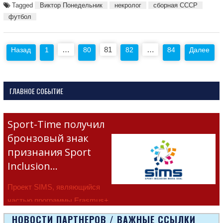
Tagged
Виктор Понедельник
некролог
сборная СССР
футбол
Пагинация
…
81
…
Назад
1
80
82
84
Далее
записей
ГЛАВНОЕ СОБЫТИЕ
Sport-Time получил
бронзовый знак
признания Sport
Inclusion…
Проект SIMS, являющийся
частью программы Erasmus+
Европейско
НОВОСТИ ПАРТНЕРОВ / ВАЖНЫЕ ССЫЛКИ