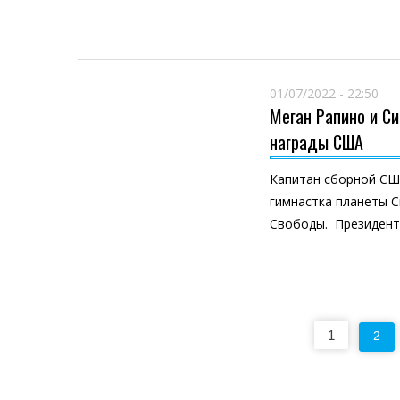
01/07/2022 - 22:50
Меган Рапино и С
награды США
Капитан сборной СШ
гимнастка планеты 
Свободы. Президент
Пагинация
1
2
записей