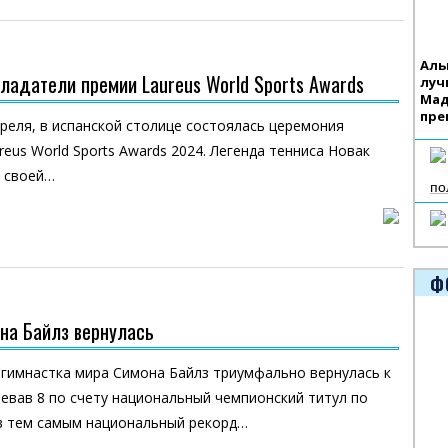
Аль
ладатели премии Laureus World Sports Awards
луч
Мад
пре
преля, в испанской столице состоялась церемония
eus World Sports Awards 2024. Легенда тенниса Новак
в своей…
по
Ф
на Байлз вернулась
гимнастка мира Симона Байлз триумфально вернулась к
евав 8 по счету национальный чемпионский титул по
в тем самым национальный рекорд…