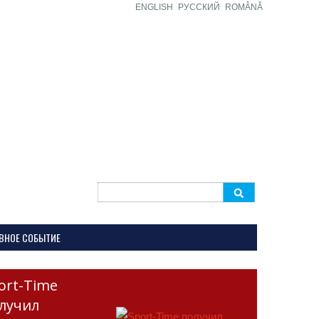
ENGLISH
РУССКИЙ
ROMÂNĂ
Search
for:
ВНОЕ СОБЫТИЕ
ort-Time
лучил