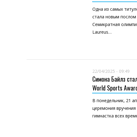
Одна из самых титул
стала новым послом
Семикратная олимпи
Laureus…
22/04/2025 - 09:49
Симона Байлз стал
World Sports Awar
В понедельник, 21 а
церемония вручения 
гимнастка всех врем