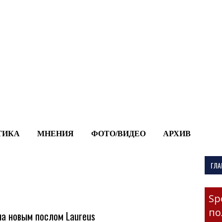
-->
ТИКА
МНЕНИЯ
ФОТО/ВИДЕО
АРХИВ
ГЛА
Sp
по
ла новым послом Laureus