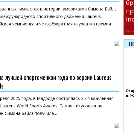
бр
ованных гимнасток в истории, американка Симона Байлз
пр
 международного спортивного движения Laureus.
In
йская чемпионка и четырёхкратная лауреатка премии
Про
час
Н
Era
а лучшей спортсменкой года по версии Laureus
ds
Ста
AIP
преля 2025 года, в Мадриде состоялась 25-я юбилейная
Laureus World Sports Awards. Самая титулованная
ен Симона Байлз получила…