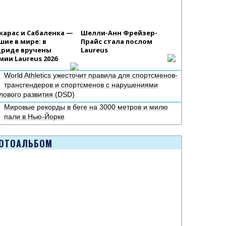
карас и Сабаленка —
Шелли-Анн Фрейзер-
шие в мире: в
Прайс стала послом
риде вручены
Laureus
мии Laureus 2026
World Athletics ужесточит правила для спортсменов-
трансгендеров и спортсменов с нарушениями
лового развития (DSD)
Мировые рекорды в беге на 3000 метров и милю
пали в Нью-Йорке
ОТОАЛЬБОМ