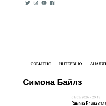
Skip
to
content
СОБЫТИЯ
ИНТЕРВЬЮ
АНАЛИ
Симона Байлз
01/03/2026 - 20:18
Симона Байлз ста