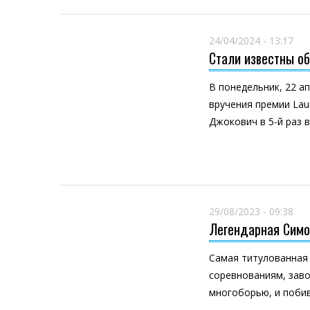
24/04/2024 - 13:17
Стали известны об
В понедельник, 22 а
вручения премии Laur
Джокович в 5-й раз 
29/08/2023 - 09:38
Легендарная Симо
Самая титулованная 
соревнованиям, заво
многоборью, и поби