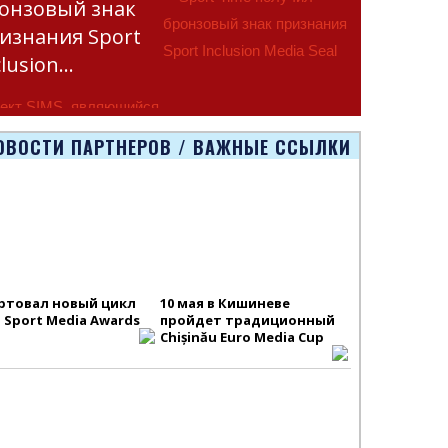
онзовый знак
изнания Sport
clusion…
ект SIMS, являющийся
тью программы
ОВОСТИ ПАРТНЕРОВ / ВАЖНЫЕ ССЫЛКИ
smus+ Европейско
ртовал новый цикл
10 мая в Кишиневе
S Sport Media Awards
пройдет традиционный
Chișinău Euro Media Cup