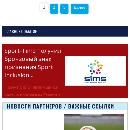
Пагинация
1
2
3
Далее
записей
ГЛАВНОЕ СОБЫТИЕ
Sport-Time получил
бронзовый знак
признания Sport
Inclusion…
Проект SIMS, являющийся
частью программы Erasmus+
Европейско
НОВОСТИ ПАРТНЕРОВ / ВАЖНЫЕ ССЫЛКИ