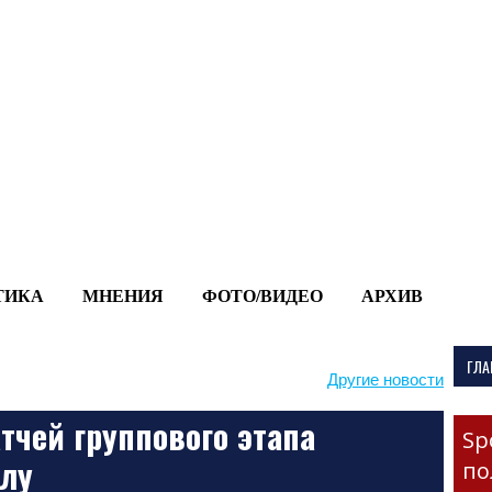
-->
ТИКА
МНЕНИЯ
ФОТО/ВИДЕО
АРХИВ
ГЛА
Другие новости
тчей группового этапа
Sp
олу
по