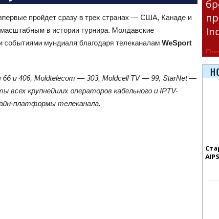
бр
пр
впервые пройдет сразу в трех странах — США, Канаде и
In
 масштабным в истории турнира. Молдавские
и событиями мундиаля благодаря телеканалам
WeSport
Про
час
Н
6 и 406, Moldtelecom — 303, Moldcell TV — 99, StarNet —
Era
еты всех крупнейших операторов кабельного и IPTV-
лайн-платформы телеканала.
Ста
AIP