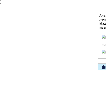
)
Аль
луч
Мад
пре
по
Ф