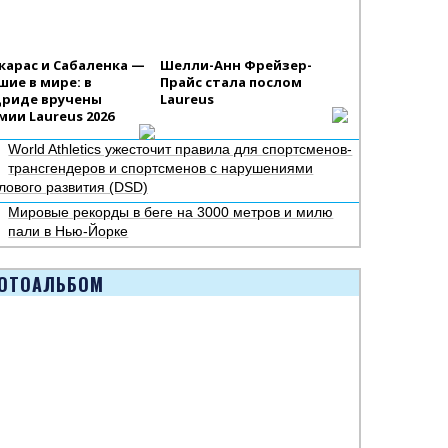
карас и Сабаленка —
Шелли-Анн Фрейзер-
шие в мире: в
Прайс стала послом
риде вручены
Laureus
мии Laureus 2026
World Athletics ужесточит правила для спортсменов-
трансгендеров и спортсменов с нарушениями
лового развития (DSD)
Мировые рекорды в беге на 3000 метров и милю
пали в Нью-Йорке
ОТОАЛЬБОМ