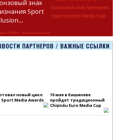
онзовый знак
изнания Sport
clusion…
ект SIMS, являющийся
тью программы
ОВОСТИ ПАРТНЕРОВ / ВАЖНЫЕ ССЫЛКИ
smus+ Европейско
ртовал новый цикл
10 мая в Кишиневе
S Sport Media Awards
пройдет традиционный
Chișinău Euro Media Cup