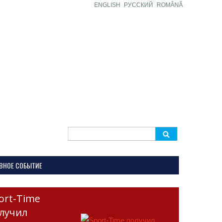
ENGLISH
РУССКИЙ
ROMÂNĂ
Search
for:
ВНОЕ СОБЫТИЕ
ort-Time
лучил