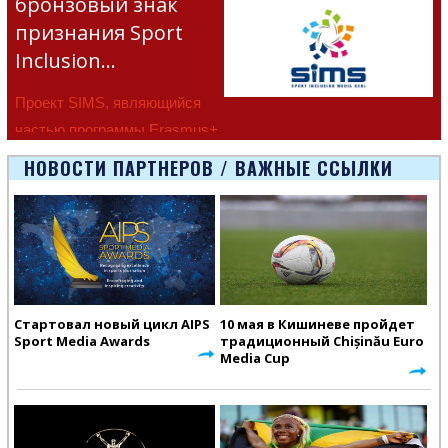
бронзовый знак
признания Sport
Inclusion…
Проект SIMS, являющийся
частью программы Erasmus+
Европейско
НОВОСТИ ПАРТНЕРОВ / ВАЖНЫЕ ССЫЛКИ
Стартовал новый цикл AIPS
10 мая в Кишиневе пройдет
Sport Media Awards
традиционный Chișinău Euro
Media Cup