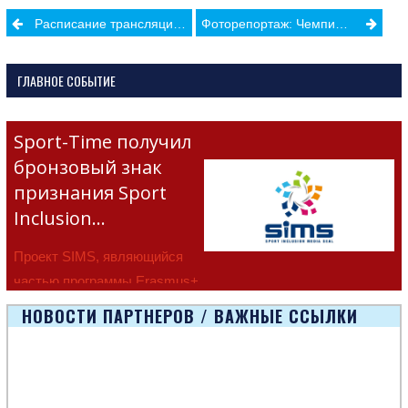
Post
Расписание трансляций матчей группового этапа Чемпионата Мира по Футболу
Фоторепортаж: Чемпионат Республики Молдова по пара-пауэрлифтингу 2026
navigation
ГЛАВНОЕ СОБЫТИЕ
Sport-Time получил
бронзовый знак
признания Sport
Inclusion…
Проект SIMS, являющийся
частью программы Erasmus+
Европейско
НОВОСТИ ПАРТНЕРОВ / ВАЖНЫЕ ССЫЛКИ