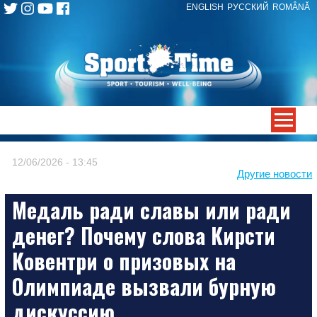
ENGLISH
РУССКИЙ
ROMÂNĂ
Skip
to
content
-->
12/06/2026 - 13:45
Другие новости
Медаль ради славы или ради
денег? Почему слова Кирсти
Ковентри о призовых на
Олимпиаде вызвали бурную
дискуссию