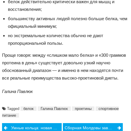
белок действительно критически важен для мышц и
восстановления;
большинству активных людей полезно больше белка, чем
официальный минимум;
но экстремальные количества обычно не дают
пропорциональной пользы.
Проще говоря: между «слишком мало белка» и «300 граммов
протеина в день» существует довольно узкий научно
обоснованный диапазон — и именно в нем находятся почти
все реальные преимущества высоко-проетиновой диеты.
Галина Павлюк
Tagged
белок
Галина Павлюк
проетины
спортивное
питание
Post
Умные кольца: новая мода или реальная польза для здоровья?
Сборная Молдовы завоевала восемь медалей чемпионата Европы среди Претендентов