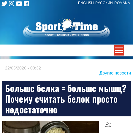
ENGLISH
РУССКИЙ
ROMÂNĂ
Skip
to
content
-->
22/05/2026 - 09:32
Другие новости
Больше белка = больше мышц?
Почему считать белок просто
недостаточно
За