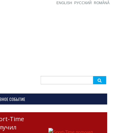
ENGLISH
РУССКИЙ
ROMÂNĂ
Search
for:
ВНОЕ СОБЫТИЕ
ort-Time
лучил