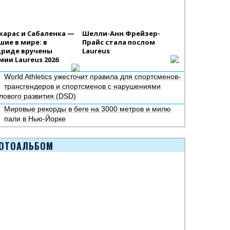
карас и Сабаленка —
Шелли-Анн Фрейзер-
шие в мире: в
Прайс стала послом
риде вручены
Laureus
мии Laureus 2026
World Athletics ужесточит правила для спортсменов-
трансгендеров и спортсменов с нарушениями
лового развития (DSD)
Мировые рекорды в беге на 3000 метров и милю
пали в Нью-Йорке
ОТОАЛЬБОМ