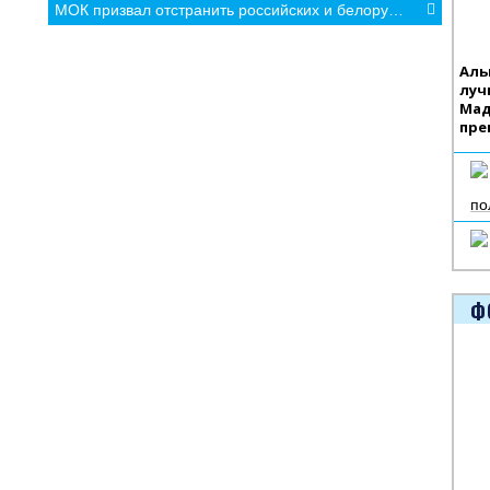
МОК призвал отстранить российских и белорусских спортсменов от всех спортивных соревнований
Аль
луч
Мад
пре
по
Ф