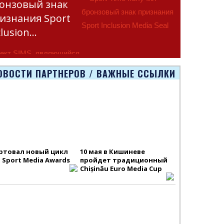
онзовый знак
изнания Sport
clusion…
ект SIMS, являющийся
тью программы
ОВОСТИ ПАРТНЕРОВ / ВАЖНЫЕ ССЫЛКИ
smus+ Европейско
ртовал новый цикл
10 мая в Кишиневе
S Sport Media Awards
пройдет традиционный
Chișinău Euro Media Cup