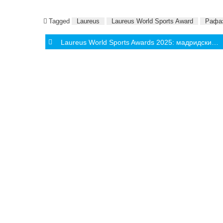
Tagged
Laureus
Laureus World Sports Award
Рафа
Post
Laureus World Sports Awards 2025: мадридский Реал признан Командой Года
navigation
СОБЫТИЯ
ИНТЕРВЬЮ
АНАЛИТИ
Олимпиада
Молдова
Молдавский
Турниры и
Международный
Чемпионаты
спорт
Выставки
Lifestyle
Другие события
Другое
Культура и туризм
Комментарии