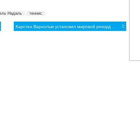
эль Надаль
теннис
Карстен Вархольм установил мировой рекорд в беге на 300 м с барьерами
КА
МНЕНИЯ
ФОТО/ВИДЕО
АРХИВ
 спорт
Культура и туризм
Фоторепортажи
Легкая атл
Спорт
Видео интервью
Олимпийск
Lifestyle
Другие видео
Lifestyle
Другое