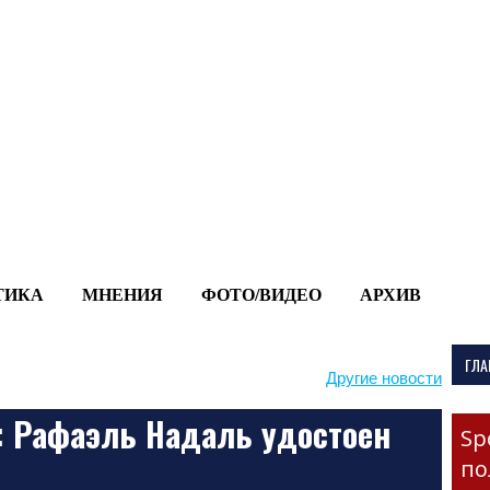
-->
ТИКА
МНЕНИЯ
ФОТО/ВИДЕО
АРХИВ
ГЛА
Другие новости
d: Рафаэль Надаль удостоен
Sp
по