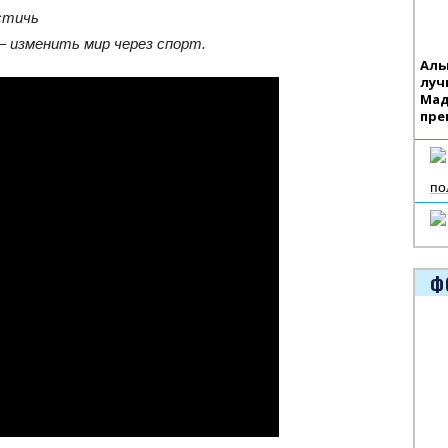
остичь
 изменить мир через спорт.
Аль
луч
Мад
пре
по
Ф