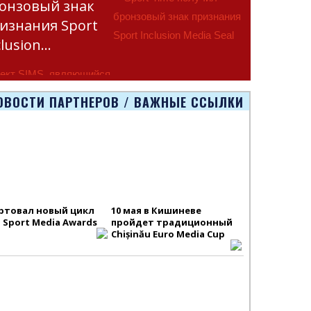
онзовый знак
изнания Sport
clusion…
ект SIMS, являющийся
тью программы
ОВОСТИ ПАРТНЕРОВ / ВАЖНЫЕ ССЫЛКИ
smus+ Европейско
ртовал новый цикл
10 мая в Кишиневе
S Sport Media Awards
пройдет традиционный
Chișinău Euro Media Cup