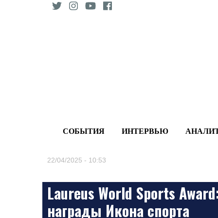
Skip
to
content
СОБЫТИЯ
ИНТЕРВЬЮ
АНАЛИ
22/04/2025 - 10:53
Laureus World Sports Awar
награды Икона спорта