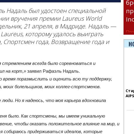
бр
ль Надаль был удостоен специальной
пр
нии вручения премии Laureus World
In
дельник, 21 апреля, в Мадриде. Надаль —
Про
Laureus, которому удалось выиграть
час
, Спортсмен года, Возвращение года и
Н
Era
им стремлением всегда было соревноваться и
дил на корт,»
заявил Рафаэль Надаль.
о время поразмыслить и оценить всю ту поддержку,
, моих болельщиков, моих коллег-спортсменов.
Ста
AIP
люди. Но я надеюсь, что моя карьера вдохновила
меня было. Как спортсмены, мы имеем уникальную
овение, чтобы оказать положительное влияние на мир, и
, я собираюсь придерживаться идеалов, которые