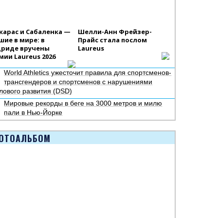
карас и Сабаленка —
Шелли-Анн Фрейзер-
шие в мире: в
Прайс стала послом
риде вручены
Laureus
мии Laureus 2026
World Athletics ужесточит правила для спортсменов-
трансгендеров и спортсменов с нарушениями
лового развития (DSD)
Мировые рекорды в беге на 3000 метров и милю
пали в Нью-Йорке
ОТОАЛЬБОМ