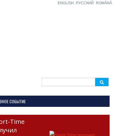
ENGLISH
РУССКИЙ
ROMÂNĂ
Search
for:
ВНОЕ СОБЫТИЕ
ort-Time
лучил