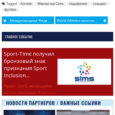
Tagged
Англия
Манчестер Сити
педофилия
скандал
футбол
Post
Международная Федерация Легкой атлетики открыла виртуальный музей
World Athletics восстановит программу нейтральных спортсменов
navigation
ГЛАВНОЕ СОБЫТИЕ
Sport-Time получил
бронзовый знак
признания Sport
Inclusion…
Проект SIMS, являющийся
частью программы Erasmus+
Европейско
НОВОСТИ ПАРТНЕРОВ / ВАЖНЫЕ ССЫЛКИ