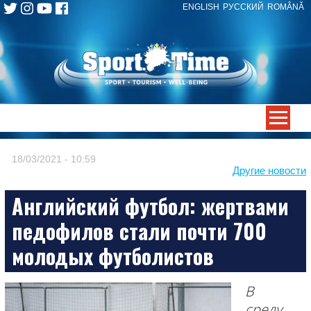
ENGLISH
РУССКИЙ
ROMÂNĂ
Skip
to
content
-->
18/03/2021 - 10:59
Другие новости
Английский футбол: жертвами
педофилов стали почти 700
молодых футболистов
В
среду,