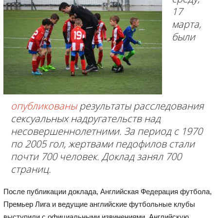
17
марта,
были
опубликованы
результаты расследования
сексуальных надругательств над
несовершеннолетними. За период с 1970
по 2005 гол, жертвами педофилов стали
почти 700 человек. Доклад занял 700
страниц.
После публикации доклада, Английская Федерация футбола,
Премьер Лига и ведущие английские футбольные клубы
выступили с официальными извинениями. Английскую