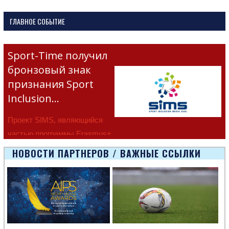
navigation
ГЛАВНОЕ СОБЫТИЕ
Sport-Time получил
бронзовый знак
признания Sport
Inclusion…
Проект SIMS, являющийся
частью программы Erasmus+
Европейско
НОВОСТИ ПАРТНЕРОВ / ВАЖНЫЕ ССЫЛКИ