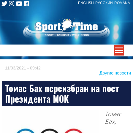
ENGLISH
РУССКИЙ
ROMÂNĂ
Skip
to
content
-->
11/03/2021 - 09:42
Другие новости
Томас Бах переизбран на пост
Президента МОК
Томас
Бах,