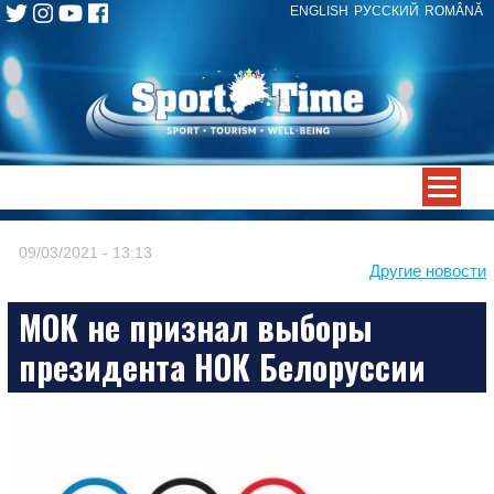
ENGLISH
РУССКИЙ
ROMÂNĂ
Skip
to
content
-->
09/03/2021 - 13:13
Другие новости
МОК не признал выборы
президента НОК Белоруссии