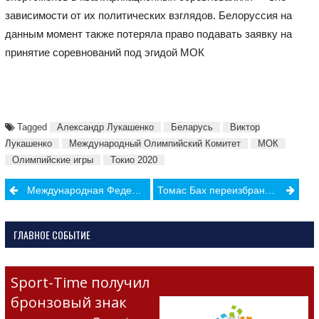
зависимости от их политических взглядов. Белоруссия на
данным момент также потеряла право подавать заявку на
принятие соревнований под эгидой МОК
Tagged
Александр Лукашенко
Беларусь
Виктор
Лукашенко
Международный Олимпийский Комитет
МОК
Олимпийские игры
Токио 2020
Post
Международная Федерация Легкой Атлетики вступает в борьбу гендерное равенство
Томас Бах переизбран на пост Президента МОК
navigation
ГЛАВНОЕ СОБЫТИЕ
Sport-Time получил
бронзовый знак