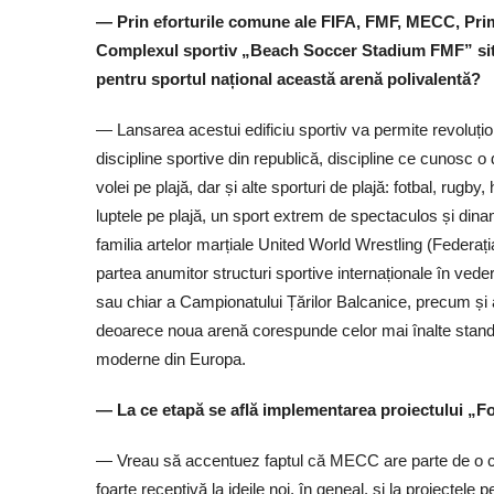
— Prin eforturile comune ale FIFA, FMF, MECC, Primăr
Complexul sportiv „Beach Soccer Stadium FMF” situa
pentru sportul național această arenă polivalentă?
— Lansarea acestui edificiu sportiv va permite revoluțio
discipline sportive din republică, discipline ce cunosc o
volei pe plajă, dar și alte sporturi de plajă: fotbal, rug
luptele pe plajă, un sport extrem de spectaculos și din
familia artelor marțiale United World Wrestling (Federația
partea anumitor structuri sportive internaționale în vede
sau chiar a Campionatului Țărilor Balcanice, precum și 
deoarece noua arenă corespunde celor mai înalte standard
moderne din Europa.
— La ce etapă se află implementarea proiectului „Fo
— Vreau să accentuez faptul că MECC are parte de o col
foarte receptivă la ideile noi, în geneal, și la proiectele