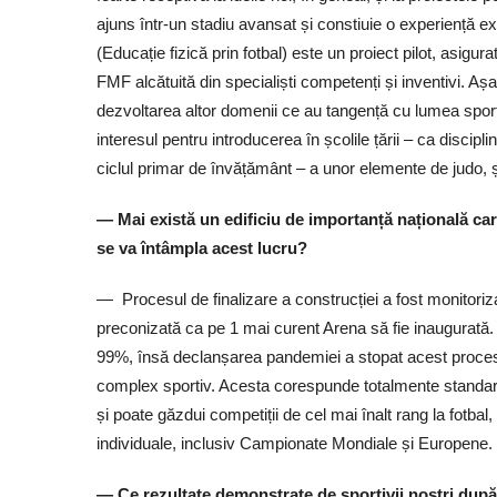
ajuns într-un stadiu avansat și constiuie o experiență ex
(Educație fizică prin fotbal) este un proiect pilot, asigur
FMF alcătuită din specialiști competenți și inventivi. A
dezvoltarea altor domenii ce au tangență cu lumea sportul
interesul pentru introducerea în școlile țării – ca discipl
ciclul primar de învățământ – a unor elemente de judo
— Mai există un edificiu de importanță națională ca
se va întâmpla acest lucru?
— Procesul de finalizare a construcției a fost monitorizat
preconizată ca pe 1 mai curent Arena să fie inaugurată. C
99%, însă declanșarea pandemiei a stopat acest proces
complex sportiv. Acesta corespunde totalmente standard
și poate găzdui competiții de cel mai înalt rang la fotbal,
individuale, inclusiv Campionate Mondiale și Europene.
— Ce rezultate demonstrate de sportivii noștri dup