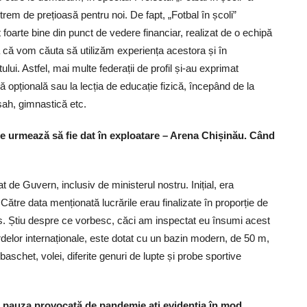
trem de prețioasă pentru noi. De fapt, „Fotbal în școli”
at foarte bine din punct de vedere financiar, realizat de o echipă
șa că vom căuta să utilizăm experiența acestora și în
ui. Astfel, mai multe federații de profil și-au exprimat
ină opțională sau la lecția de educație fizică, începând de la
, șah, gimnastică etc.
re urmează să fie dat în exploatare – Arena Chișinău. Când
 de Guvern, inclusiv de ministerul nostru. Inițial, era
ătre data menționată lucrările erau finalizate în proporție de
. Știu despre ce vorbesc, căci am inspectat eu însumi acest
elor internaționale, este dotat cu un bazin modern, de 50 m,
 baschet, volei, diferite genuri de lupte și probe sportive
ă pauza provocată de pandemie ați evidenția în mod