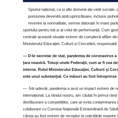
Sportul național, ca și alte domenii ale vieții sociale
presiunea devenită atotcuprinzătoare, inclusiv psiho
revenire la normalitate, semne datorate în mare parte 
sportului pentru toți și al celui de performanță. Cum ges
centrale această situație extrem de complexă aflăm di
Ministerului Educației, Culturii și Cercetării, responsabil 
— D-le secretar de stat, pandemia de coronavirus a p
țara noastră. Totuși unele Federații, cum ar fi cea d
interne. Rolul Ministerului Educației, Culturii și Ce
este unul substanțial. Ce măsuri au fost întreprinse
— Într-adevăr, pandemia a avut un impact extrem de nega
internațional. La rândul nostru, am căutat în primul rân
desfășurare a competițiilor, care ar evita contaminarea a
colaborare cu Comisia Națională Extraordinară de Sănă
căreia au fost extrem de receptivi la solicitările noastre 