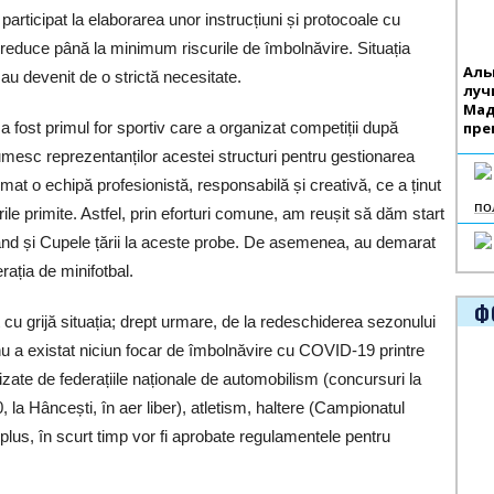
articipat la elaborarea unor instrucțiuni și protocoale cu
 a reduce până la minimum riscurile de îmbolnăvire. Situația
Аль
au devenit de o strictă necesitate.
луч
Мад
пре
fost primul for sportiv care a organizat competiții după
esc reprezentanților acestei structuri pentru gestionarea
ormat o echipă profesionistă, responsabilă și creativă, ce a ținut
по
le primite. Astfel, prin eforturi comune, am reușit să dăm start
șurând și Cupele țării la aceste probe. De asemenea, au demarat
rația de minifotbal.
Ф
at cu grijă situația; drept urmare, de la redeschiderea sezonului
 nu a existat niciun focar de îmbolnăvire cu COVID-19 printre
anizate de federațiile naționale de automobilism (concursuri la
la Hâncești, în aer liber), atletism, haltere (Campionatul
 plus, în scurt timp vor fi aprobate regulamentele pentru