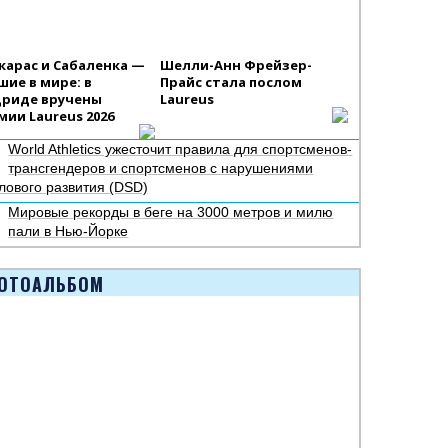
карас и Сабаленка —
Шелли-Анн Фрейзер-
шие в мире: в
Прайс стала послом
риде вручены
Laureus
мии Laureus 2026
World Athletics ужесточит правила для спортсменов-
трансгендеров и спортсменов с нарушениями
лового развития (DSD)
Мировые рекорды в беге на 3000 метров и милю
пали в Нью-Йорке
ОТОАЛЬБОМ