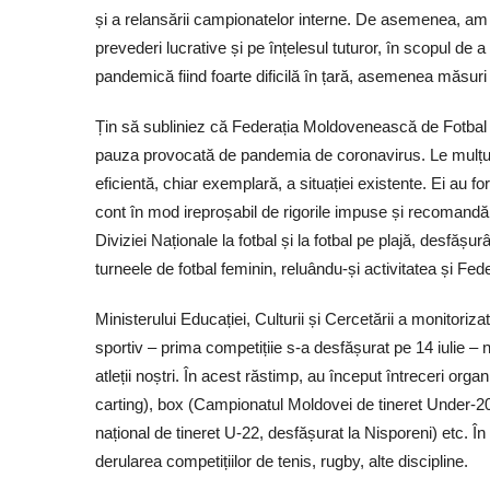
și a relansării campionatelor interne. De asemenea, am p
prevederi lucrative și pe înțelesul tuturor, în scopul de
pandemică fiind foarte dificilă în țară, asemenea măsuri 
Țin să subliniez că Federația Moldovenească de Fotbal a 
pauza provocată de pandemia de coronavirus. Le mulțum
eficientă, chiar exemplară, a situației existente. Ei au f
cont în mod ireproșabil de rigorile impuse și recomandări
Diviziei Naționale la fotbal și la fotbal pe plajă, desfă
turneele de fotbal feminin, reluându-și activitatea și Fede
Ministerului Educației, Culturii și Cercetării a monitoriz
sportiv – prima competițiie s-a desfășurat pe 14 iulie –
atleții noștri. În acest răstimp, au început întreceri org
carting), box (Campionatul Moldovei de tineret Under-20, 
național de tineret U-22, desfășurat la Nisporeni) etc. În
derularea competițiilor de tenis, rugby, alte discipline.