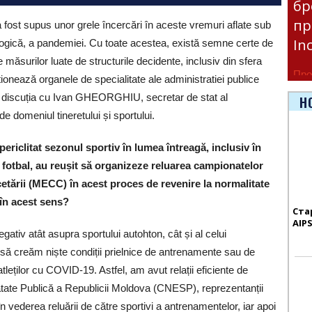
бр
пр
, a fost supus unor grele încercări în aceste vremuri aflate sub
In
logică, a pandemiei. Cu toate acestea, există semne certe de
măsurilor luate de structurile decidente, inclusiv din sfera
Про
tionează organele de specialitate ale administratiei publice
час
n discuția cu Ivan GHEORGHIU, secretar de stat al
Н
Era
de domeniul tineretului și sportului.
ericlitat sezonul sportiv în lumea întreagă, inclusiv în
e fotbal, au reușit să organizeze reluarea campionatelor
rcetării (MECC) în acest proces de revenire la normalitate
 în acest sens?
Ста
AIP
tiv atât asupra sportului autohton, cât și al celui
d să creăm niște condiții prielnice de antrenamente sau de
tleților cu COVID-19. Astfel, am avut relații eficiente de
tate Publică a Republicii Moldova (CNESP), reprezentanții
în vederea reluării de către sportivi a antrenamentelor, iar apoi