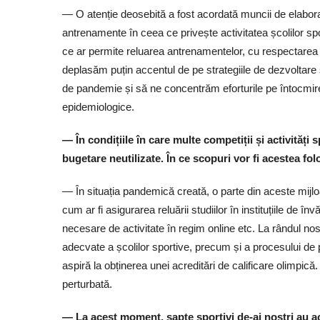
— O atenție deosebită a fost acordată muncii de elaborar
antrenamente în ceea ce privește activitatea școlilor spo
ce ar permite reluarea antrenamentelor, cu respectarea m
deplasăm puțin accentul de pe strategiile de dezvoltare
de pandemie și să ne concentrăm eforturile pe întocmirea
epidemiologice.
— În condițiile în care multe competiții și activităț
bugetare neutilizate. În ce scopuri vor fi acestea fol
— În situația pandemică creată, o parte din aceste mijloa
cum ar fi asigurarea reluării studiilor în instituțiile de î
necesare de activitate în regim online etc. La rândul no
adecvate a școlilor sportive, precum și a procesului de p
aspiră la obținerea unei acreditări de calificare olimpică
perturbată.
— La acest moment, șapte sportivi de-ai noștri au a