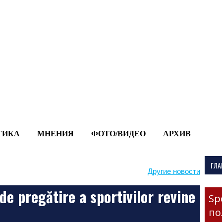
-->
ТИКА
МНЕНИЯ
ФОТО/ВИДЕО
АРХИВ
ГЛА
Другие новости
e pregătire a sportivilor revine
Sp
по