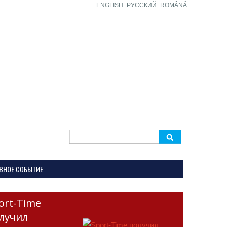
ENGLISH
РУССКИЙ
ROMÂNĂ
Search
for:
ВНОЕ СОБЫТИЕ
ort-Time
лучил