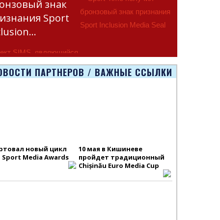
онзовый знак
изнания Sport
clusion…
ект SIMS, являющийся
тью программы
ОВОСТИ ПАРТНЕРОВ / ВАЖНЫЕ ССЫЛКИ
smus+ Европейско
ртовал новый цикл
10 мая в Кишиневе
S Sport Media Awards
пройдет традиционный
Chișinău Euro Media Cup