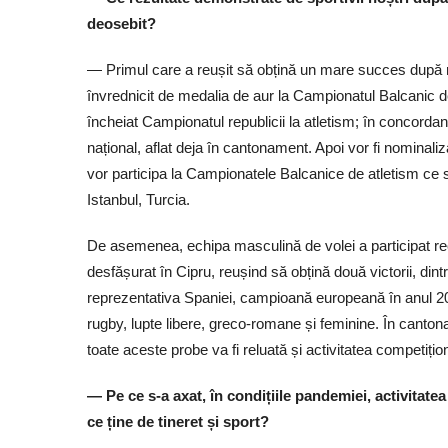
deosebit?
— Primul care a reușit să obțină un mare succes după r
învrednicit de medalia de aur la Campionatul Balcanic 
încheiat Campionatul republicii la atletism; în concordanț
național, aflat deja în cantonament. Apoi vor fi nominaliz
vor participa la Campionatele Balcanice de atletism ce 
Istanbul, Turcia.
De asemenea, echipa masculină de volei a participat re
desfășurat în Cipru, reușind să obțină două victorii, din
reprezentativa Spaniei, campioană europeană în anul 200
rugby, lupte libere, greco-romane și feminine. În cantonam
toate aceste probe va fi reluată și activitatea competiți
— Pe ce s-a axat, în condițiile pandemiei, activitatea
ce ține de tineret și sport?