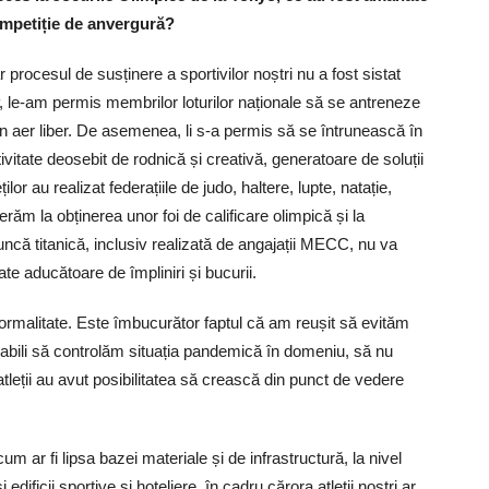
competiție de anvergură?
procesul de susținere a sportivilor noștri nu a fost sistat
P, le-am permis membrilor loturilor naționale să se antreneze
 în aer liber. De asemenea, li s-a permis să se întrunească în
itate deosebit de rodnică și creativă, generatoare de soluții
lor au realizat federațiile de judo, haltere, lupte, natație,
răm la obținerea unor foi de calificare olimpică și la
ncă titanică, inclusiv realizată de angajații MECC, nu va
tate aducătoare de împliniri și bucurii.
 normalitate. Este îmbucurător faptul că am reușit să evităm
abili să controlăm situația pandemică în domeniu, să nu
atleții au avut posibilitatea să crească din punct de vedere
 ar fi lipsa bazei materiale și de infrastructură, la nivel
dificii sportive și hoteliere, în cadru cărora atleții noștri ar