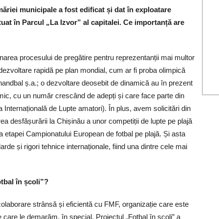
iei municipale a fost edificat și dat în exploatare
t în Parcul „La Izvor” al capitalei. Ce importanță are
narea procesului de pregătire pentru reprezentanții mai multor
 dezvoltare rapidă pe plan mondial, cum ar fi proba olimpică
by, handbal ș.a.; o dezvoltare deosebit de dinamică au în prezent
amic, cu un număr crescând de adepți și care face parte din
 Internațională de Lupte amatori). În plus, avem solicitări din
rea desfășurării la Chișinău a unor competiții de lupte pe plajă
a etapei Campionatului European de fotbal pe plajă. Și asta
e și rigori tehnice internaționale, fiind una dintre cele mai
tbal în școli”?
aborare strânsă și eficientă cu FMF, organizație care este
 pe care le demarăm, în special. Proiectul „Fotbal în școli” a