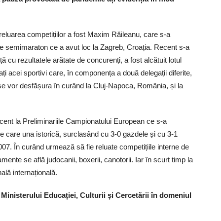
eluarea competițiilor a fost Maxim Răileanu, care s-a
de semimaraton ce a avut loc la Zagreb, Croația. Recent s-a
ă cu rezultatele arătate de concurenți, a fost alcătuit lotul
ați acei sportivi care, în componența a două delegații diferite,
se vor desfășura în curând la Cluj-Napoca, România, și la
cent la Preliminariile Campionatului European ce s-a
tre care una istorică, surclasând cu 3-0 gazdele și cu 3-1
7. În curând urmează să fie reluate competițiile interne de
ente se află judocanii, boxerii, canotorii. Iar în scurt timp la
onală internațională.
 Ministerului Educației, Culturii și Cercetării în domeniul