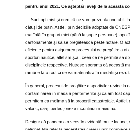
pentru anul 2021. Ce așteptări aveți de la această 
— Sunt optimist și cred că ne vom prezenta onorabil. Iar 
câtuși de puțin. Astfel, prin deciziile adoptate de CNES
mai întâi în grupuri mici (până la șapte persoane), apoi
cantonamente și să se pregătească peste hotare. O activ
eficiente pentru asigurarea procesului de pregătire a atleți
sporturi nautice, atletism ș.a., ceea ce ne permite să spe
disciplinele respective. Nutresc speranța că această mu
rămâne fără rod, ci se va materializa în medalii și rezul
În general, procesul de pregătire a sportivilor revine la
contaminarea în masă a performerilor și că am fost cap
permitem ca molima să ia proporții catastrofale. Astfel, 
valoric, să-și perfecționeze încontinuu măiestria.
Desigur că pandemia a scos în evidență multe lacune, cum
național. Mă refer la necesitatea creării unor complexe și e