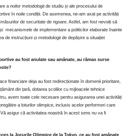
e a noilor metodologii de studiu și ale procesului de
rtive în noile condiții. De asemenea, ne-am axat pe activități
ăsurilor de securitate de rigoare. Astfel, am fost nevoiți să
 și mecanismele de implementare a politicilor elaborate înainte
 de instrucțiuni și metodologii de depășire a situației
i sportive au fost anulate sau amânate, au rămas surse
osite?
ce financiare deja au fost redirecționate în domenii prioritare,
nvățământ din țară, dotarea școlilor cu mijloacele tehnice
stru, avem toate cele necesare pentru asigurarea unei activități
regătire a loturilor olimpice, inclusiv acelor performeri care
. Vă asigur că activitatea noastră în acest sens nu va fi
cces la Jocurile Olimpice de la Tokyo, ce au fost amânate