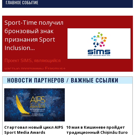
ГЛАВНОЕ СОБЫТИЕ
Sport-Time получил
бронзовый знак
признания Sport
Inclusion…
Проект SIMS, являющийся
частью программы Erasmus+
Европейско
НОВОСТИ ПАРТНЕРОВ / ВАЖНЫЕ ССЫЛКИ
Стартовал новый цикл AIPS
10 мая в Кишиневе пройдет
Sport Media Awards
традиционный Chișinău Euro