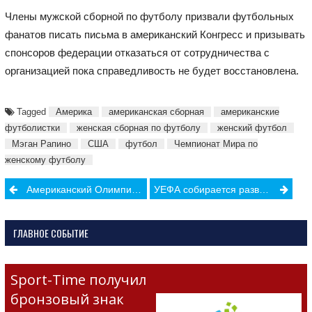
Члены мужской сборной по футболу призвали футбольных
фанатов писать письма в американский Конгресс и призывать
спонсоров федерации отказаться от сотрудничества с
организацией пока справедливость не будет восстановлена.
Tagged
Америка
американская сборная
американские
футболистки
женская сборная по футболу
женский футбол
Мэган Рапино
США
футбол
Чемпионат Мира по
женскому футболу
Post
Американский Олимпийский Музей откроется в Колорадо Спрингс уже в этом мае
УЕФА собирается развивать женский футбол вместе с компанией Disney
navigation
ГЛАВНОЕ СОБЫТИЕ
Sport-Time получил
бронзовый знак