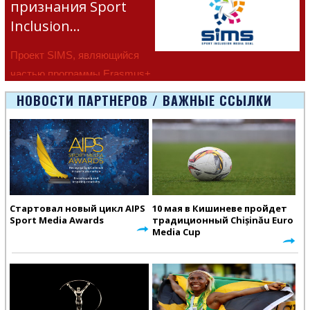
признания Sport
Inclusion…
Проект SIMS, являющийся
частью программы Erasmus+
Европейско
НОВОСТИ ПАРТНЕРОВ / ВАЖНЫЕ ССЫЛКИ
Стартовал новый цикл AIPS
10 мая в Кишиневе пройдет
Sport Media Awards
традиционный Chișinău Euro
Media Cup