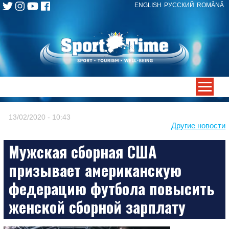
ENGLISH
РУССКИЙ
ROMÂNĂ
Skip
to
content
-->
13/02/2020 - 10:43
Другие новости
Мужская сборная США
призывает американскую
федерацию футбола повысить
женской сборной зарплату