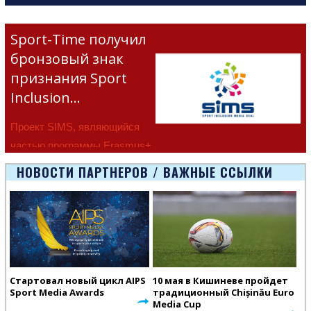
Sport-Time получил
бронзовый знак
признания Sport
Inclusion…
Проект SIMS, являющийся
частью программы Erasmus+
Европейско
НОВОСТИ ПАРТНЕРОВ / ВАЖНЫЕ ССЫЛКИ
Стартовал новый цикл AIPS
10 мая в Кишиневе пройдет
Sport Media Awards
традиционный Chișinău Euro
Media Cup