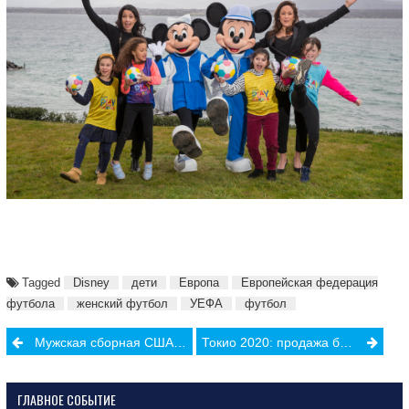
Tagged
Disney
дети
Европа
Европейская федерация
футбола
женский футбол
УЕФА
футбол
Post
Мужская сборная США призывает американскую федерацию футбола повысить женской сборной зарплату
Токио 2020: продажа билетов на Олимпиаду начнется в мае
navigation
ГЛАВНОЕ СОБЫТИЕ