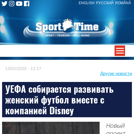
ENGLISH
РУССКИЙ
ROMÂNĂ
Skip
to
content
-->
13/02/2020 - 12:17
Другие новости
УЕФА собирается развивать
женский футбол вместе с
компанией Disney
Новый
проект