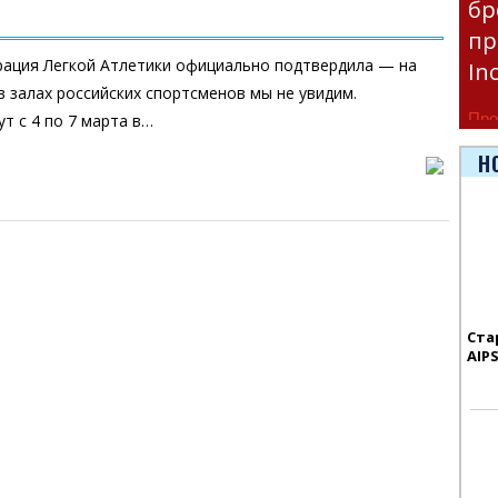
бр
пр
рация Легкой Атлетики официально подтвердила — на
In
 залах российских спортсменов мы не увидим.
Про
т с 4 по 7 марта в…
час
Н
Era
Ста
AIP