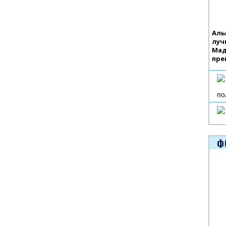
Аль
луч
Мад
пре
по
Ф