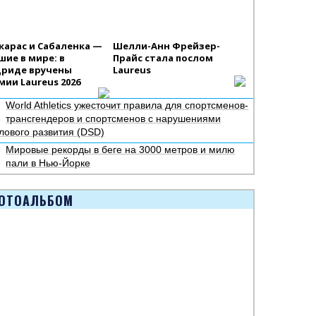
карас и Сабаленка —
Шелли-Анн Фрейзер-
шие в мире: в
Прайс стала послом
риде вручены
Laureus
мии Laureus 2026
World Athletics ужесточит правила для спортсменов-
трансгендеров и спортсменов с нарушениями
лового развития (DSD)
Мировые рекорды в беге на 3000 метров и милю
пали в Нью-Йорке
ОТОАЛЬБОМ