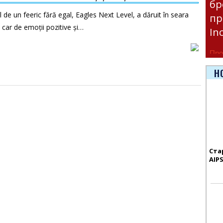
бр
 de un feeric fără egal, Eagles Next Level, a dăruit în seara
пр
n car de emoții pozitive și…
In
Про
час
Н
Era
Ста
AIP