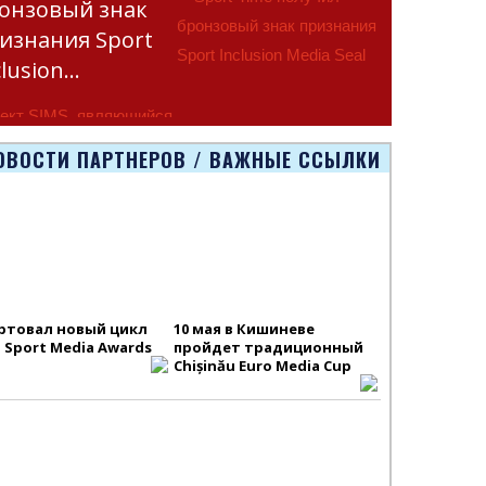
онзовый знак
изнания Sport
clusion…
ект SIMS, являющийся
тью программы
ОВОСТИ ПАРТНЕРОВ / ВАЖНЫЕ ССЫЛКИ
smus+ Европейско
ртовал новый цикл
10 мая в Кишиневе
S Sport Media Awards
пройдет традиционный
Chișinău Euro Media Cup