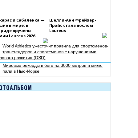
карас и Сабаленка —
Шелли-Анн Фрейзер-
шие в мире: в
Прайс стала послом
риде вручены
Laureus
мии Laureus 2026
World Athletics ужесточит правила для спортсменов-
трансгендеров и спортсменов с нарушениями
лового развития (DSD)
Мировые рекорды в беге на 3000 метров и милю
пали в Нью-Йорке
ОТОАЛЬБОМ