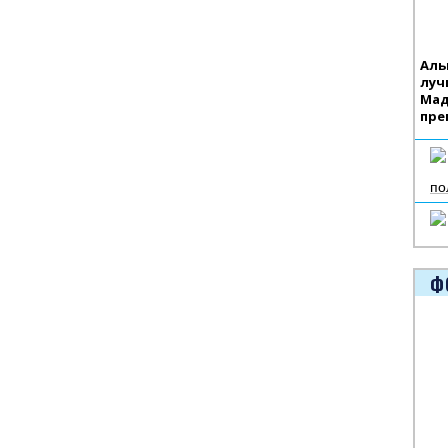
Аль
луч
Мад
пре
по
Ф