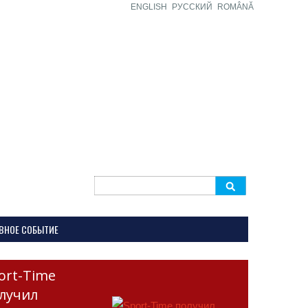
ENGLISH
РУССКИЙ
ROMÂNĂ
Search
for:
ВНОЕ СОБЫТИЕ
ort-Time
лучил