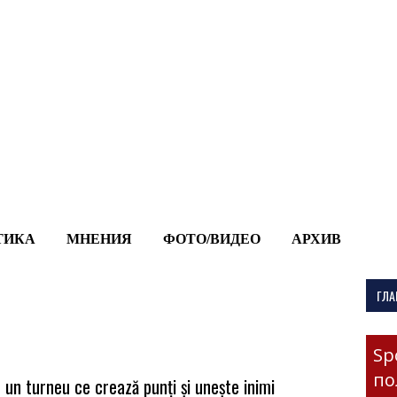
-->
ТИКА
МНЕНИЯ
ФОТО/ВИДЕО
АРХИВ
ГЛА
Sp
по
 un turneu ce crează punți și unește inimi