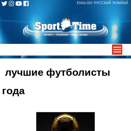
ENGLISH
РУССКИЙ
ROMÂNĂ
Skip
to
content
-->
лучшие футболисты
года