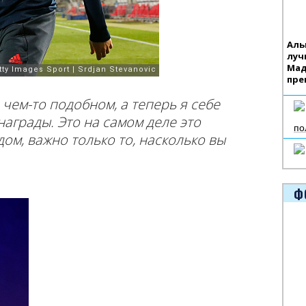
Аль
луч
Мад
пре
 чем-то подобном, а теперь я себе
награды. Это н
а самом деле это
по
дом, важно только то, насколько вы
Ф