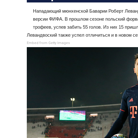
Нападающий мюнхенской Баварии Роберт Леванд
версии ФИФА. В прошлом сезоне польский форва
трофеев, успев забить 55 голов. Из них 15 при
Левандвоский также успел отличиться и в новом сез
Embed from Getty Images