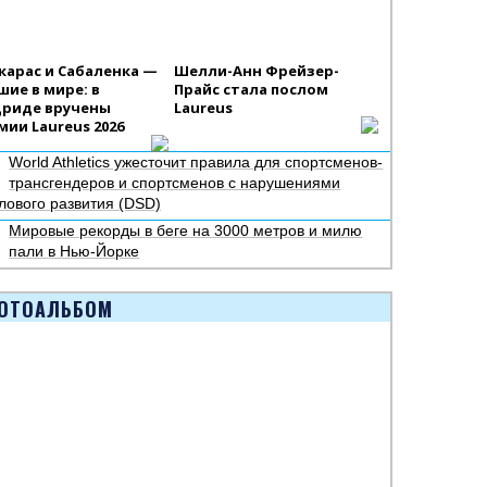
карас и Сабаленка —
Шелли-Анн Фрейзер-
шие в мире: в
Прайс стала послом
риде вручены
Laureus
мии Laureus 2026
World Athletics ужесточит правила для спортсменов-
трансгендеров и спортсменов с нарушениями
лового развития (DSD)
Мировые рекорды в беге на 3000 метров и милю
пали в Нью-Йорке
ОТОАЛЬБОМ