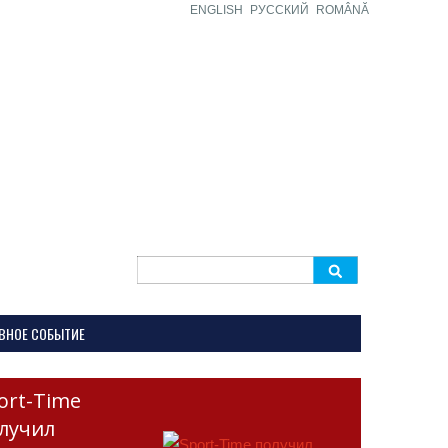
ENGLISH
РУССКИЙ
ROMÂNĂ
Search
for:
ВНОЕ СОБЫТИЕ
ort-Time
лучил