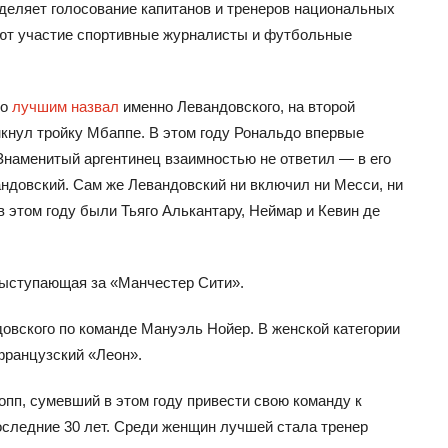
еделяет голосование капитанов и тренеров национальных
ают участие спортивные журналисты и футбольные
до
лучшим назвал
именно Левандовского, на второй
мкнул тройку Мбаппе. В этом году Рональдо впервые
Знаменитый аргентинец взаимностью не ответил — в его
ндовский. Сам же Левандовский ни включил ни Месси, ни
 этом году были Тьяго Алькантару, Неймар и Кевин де
 выступающая за «Манчестер Сити».
овского по команде Мануэль Нойер. В женской категории
французский «Леон».
опп, сумевший в этом году привести свою команду к
следние 30 лет. Среди женщин лучшей стала тренер