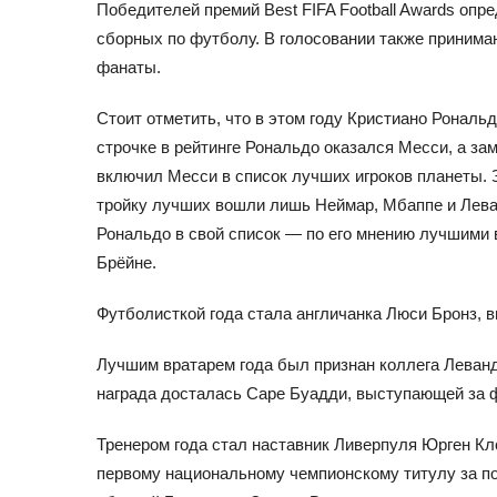
Победителей премий Best FIFA Football Awards опр
сборных по футболу. В голосовании также приним
фанаты.
Стоит отметить, что в этом году Кристиано Рональ
строчке в рейтинге Рональдо оказался Месси, а за
включил Месси в список лучших игроков планеты. 
тройку лучших вошли лишь Неймар, Мбаппе и Лева
Рональдо в свой список — по его мнению лучшими в
Брёйне.
Футболисткой года стала англичанка Люси Бронз,
Лучшим вратарем года был признан коллега Леванд
награда досталась Саре Буадди, выступающей за 
Тренером года стал наставник Ливерпуля Юрген Кл
первому национальному чемпионскому титулу за по