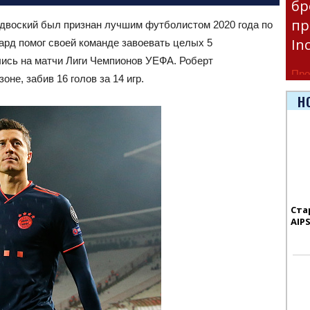
бр
пр
воский был признан лучшим футболистом 2020 года по
In
рд помог своей команде завоевать целых 5
шлись на матчи Лиги Чемпионов УЕФА. Роберт
Про
оне, забив 16 голов за 14 игр.
час
Н
Era
Ста
AIP