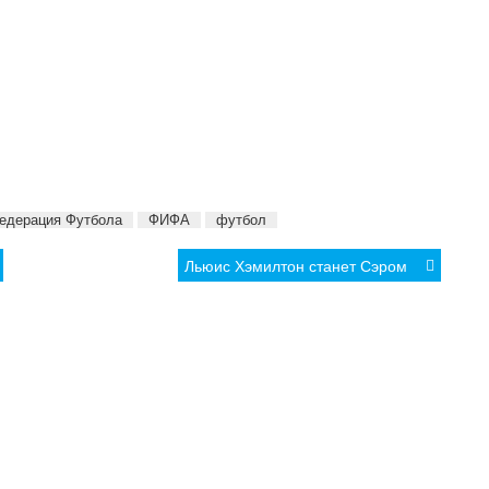
едерация Футбола
ФИФА
футбол
Льюис Хэмилтон станет Сэром
КА
МНЕНИЯ
ФОТО/ВИДЕО
АРХИВ
 спорт
Культура и туризм
Фоторепортажи
Легкая атл
Спорт
Видео интервью
Олимпийск
Lifestyle
Другие видео
Lifestyle
Другое