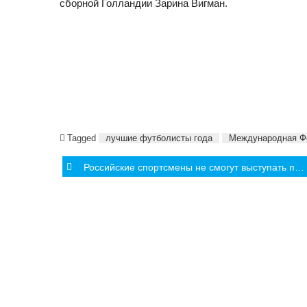
сборной Голландии Зарина Вигман.
Tagged
лучшие футболисты года
Международная Ф
Post
Российские спортсмены не смогут выступать под флагом страны на Олимпийских играх
navigation
СОБЫТИЯ
ИНТЕРВЬЮ
АНАЛИТИ
Олимпиада
Молдова
Молдавский
Турниры и
Международный
Чемпионаты
спорт
Выставки
Lifestyle