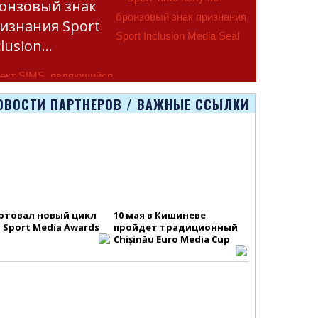
онзовый знак
изнания Sport
clusion…
ект SIMS, являющийся
тью программы
ОВОСТИ ПАРТНЕРОВ / ВАЖНЫЕ ССЫЛКИ
smus+ Европейско
ртовал новый цикл
10 мая в Кишиневе
S Sport Media Awards
пройдет традиционный
Chișinău Euro Media Cup