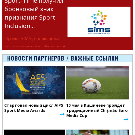
Sport-Time получил
бронзовый знак
признания Sport
Inclusion…
Проект SIMS, являющийся
частью программы Erasmus+
Европейско
НОВОСТИ ПАРТНЕРОВ / ВАЖНЫЕ ССЫЛКИ
Стартовал новый цикл AIPS
10 мая в Кишиневе пройдет
Sport Media Awards
традиционный Chișinău Euro
Media Cup