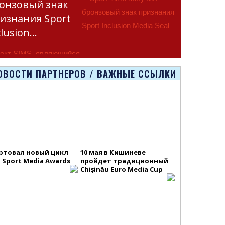
онзовый знак
изнания Sport
clusion…
ект SIMS, являющийся
тью программы
ОВОСТИ ПАРТНЕРОВ / ВАЖНЫЕ ССЫЛКИ
smus+ Европейско
ртовал новый цикл
10 мая в Кишиневе
S Sport Media Awards
пройдет традиционный
Chișinău Euro Media Cup