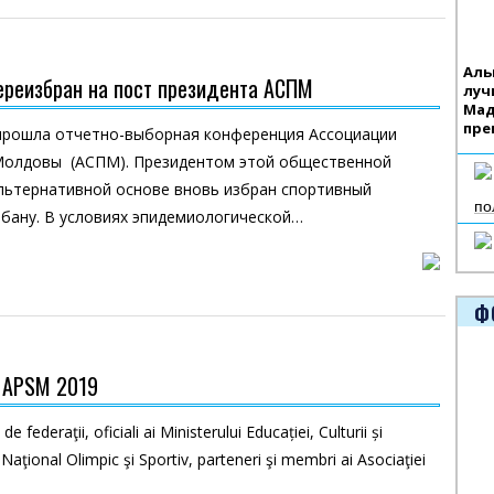
Аль
реизбран на пост президента АСПМ
луч
Мад
пре
 прошла отчетно-выборная конференция Ассоциации
Молдовы (АСПМ). Президентом этой общественной
льтернативной основе вновь избран спортивный
по
бану. В условиях эпидемиологической…
Ф
 APSM 2019
 de federaţii, oficiali ai Ministerului Educației, Culturii și
 Naţional Olimpic şi Sportiv, parteneri şi membri ai Asociaţiei