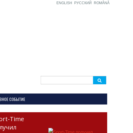
ENGLISH
РУССКИЙ
ROMÂNĂ
Search
for:
ВНОЕ СОБЫТИЕ
ort-Time
лучил