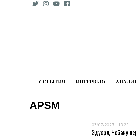
Skip
to
content
СОБЫТИЯ
ИНТЕРВЬЮ
АНАЛИ
APSM
03/07/2025 - 15:25
Эдуард Чобану пе