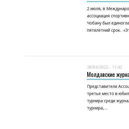
2 июля, в Междунар
ассоциация спортивн
Чобану был единогл
пятилетний срок. «
28/03/2022 - 11:42
Молдавские журна
Представители Ассо
третье место в юби
турнира среди журна
турнира,…