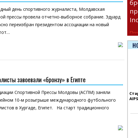
бр
одный день спортивного журналиста, Молдавская
пр
ой прессы провела отчетно-выборное собрание. Эдуард
In
асно переизбран президентом ассоциации на новый
Этот…
Про
час
Н
Era
листы завоевали «бронзу» в Египте
циации Спортивной Прессы Молдовы (АСПМ) заняли
Ста
AIP
лейном 10-м розыгрыше международного футбольного
листов в Хургаде, Египет. На старт традиционного