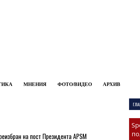
-->
ТИКА
МНЕНИЯ
ФОТО/ВИДЕО
АРХИВ
ГЛА
Sp
по
реизбран на пост Президента APSM