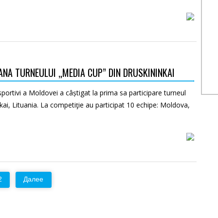
NA TURNEULUI „MEDIA CUP” DIN DRUSKININKAI
 sportivi a Moldovei a câștigat la prima sa participare turneul
kai, Lituania. La competiţie au participat 10 echipe: Moldova,
2
Далее