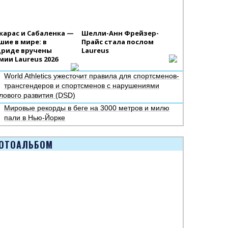
карас и Сабаленка —
Шелли-Анн Фрейзер-
шие в мире: в
Прайс стала послом
риде вручены
Laureus
мии Laureus 2026
World Athletics ужесточит правила для спортсменов-
трансгендеров и спортсменов с нарушениями
лового развития (DSD)
Мировые рекорды в беге на 3000 метров и милю
пали в Нью-Йорке
ОТОАЛЬБОМ