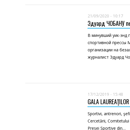
21/09/2020 - 10:17
Эдуард ЧОБАНУ пе
В минувший уик-энд
спортивной прессы 
организации на беза
журналист Эдуард Чо
17/12/2019 - 15:48
GALA LAUREAŢILOR
Sportivi, antrenori, şefi
Cercetării, Comitetului
Presei Sportive din…