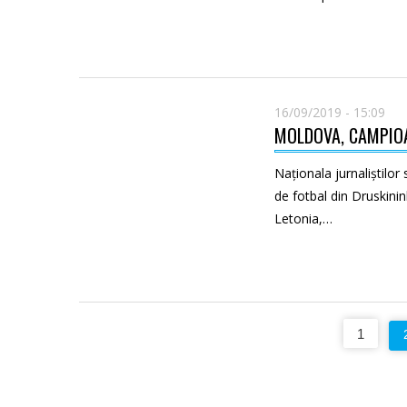
16/09/2019 - 15:09
MOLDOVA, CAMPIOA
Naționala jurnaliștilor
de fotbal din Druskinin
Letonia,…
Пагинация
1
записей