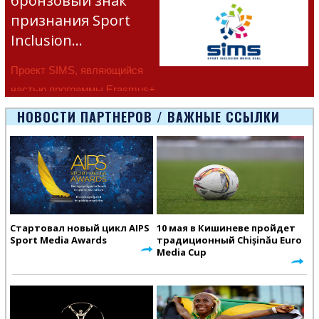
бронзовый знак
признания Sport
Inclusion…
Проект SIMS, являющийся
частью программы Erasmus+
Европейско
НОВОСТИ ПАРТНЕРОВ / ВАЖНЫЕ ССЫЛКИ
Стартовал новый цикл AIPS
10 мая в Кишиневе пройдет
Sport Media Awards
традиционный Chișinău Euro
Media Cup