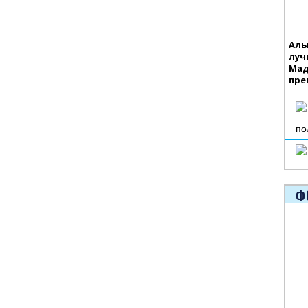
Аль
луч
Мад
пре
по
Ф