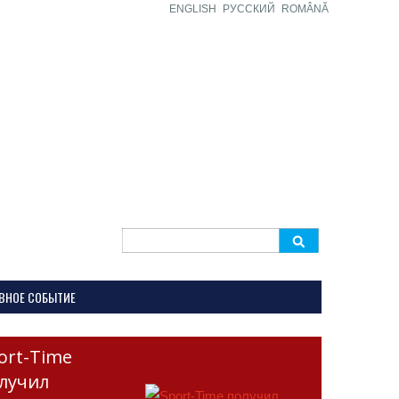
ENGLISH
РУССКИЙ
ROMÂNĂ
Search
for:
ВНОЕ СОБЫТИЕ
ort-Time
лучил