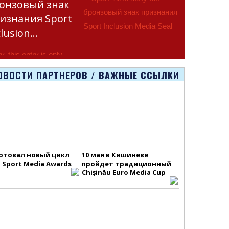
онзовый знак
изнания Sport
clusion…
y, this entry is only
lable in Русский.
ОВОСТИ ПАРТНЕРОВ / ВАЖНЫЕ ССЫЛКИ
ртовал новый цикл
10 мая в Кишиневе
S Sport Media Awards
пройдет традиционный
Chișinău Euro Media Cup