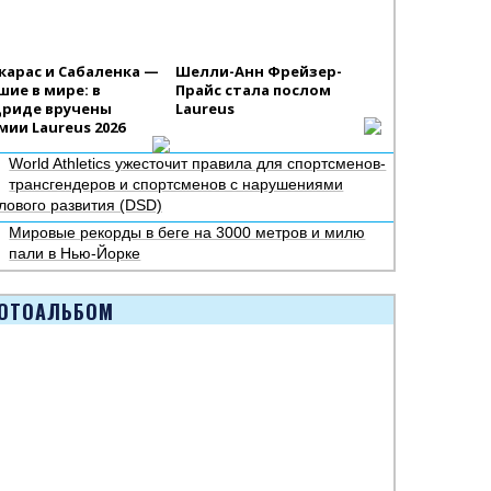
карас и Сабаленка —
Шелли-Анн Фрейзер-
шие в мире: в
Прайс стала послом
риде вручены
Laureus
мии Laureus 2026
World Athletics ужесточит правила для спортсменов-
трансгендеров и спортсменов с нарушениями
лового развития (DSD)
Мировые рекорды в беге на 3000 метров и милю
пали в Нью-Йорке
ОТОАЛЬБОМ