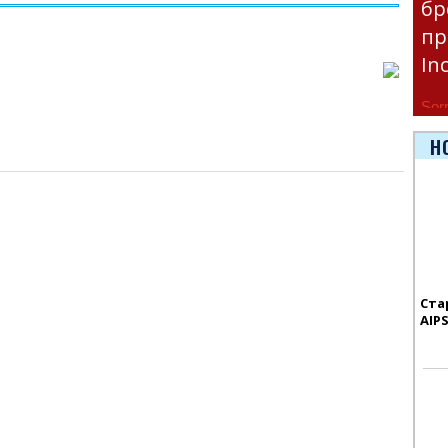
бр
пр
In
Sorr
avai
Н
Ста
AIP