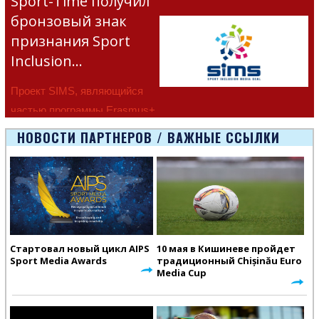
Sport-Time получил
бронзовый знак
признания Sport
Inclusion…
Проект SIMS, являющийся
частью программы Erasmus+
Европейско
НОВОСТИ ПАРТНЕРОВ / ВАЖНЫЕ ССЫЛКИ
Стартовал новый цикл AIPS
10 мая в Кишиневе пройдет
Sport Media Awards
традиционный Chișinău Euro
Media Cup