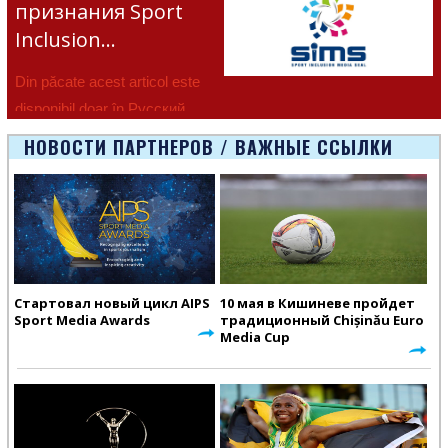
признания Sport
Inclusion…
Din păcate acest articol este
disponibil doar în Русский.
НОВОСТИ ПАРТНЕРОВ / ВАЖНЫЕ ССЫЛКИ
Стартовал новый цикл AIPS
10 мая в Кишиневе пройдет
Sport Media Awards
традиционный Chișinău Euro
Media Cup