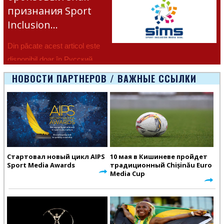
признания Sport
Inclusion…
Din păcate acest articol este
disponibil doar în Русский.
НОВОСТИ ПАРТНЕРОВ / ВАЖНЫЕ ССЫЛКИ
Стартовал новый цикл AIPS
10 мая в Кишиневе пройдет
Sport Media Awards
традиционный Chișinău Euro
Media Cup