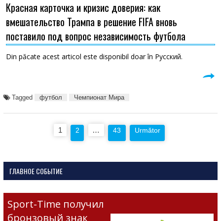
Красная карточка и кризис доверия: как
вмешательство Трампа в решение FIFA вновь
поставило под вопрос независимость футбола
Din păcate acest articol este disponibil doar în Русский.
Tagged
футбол
Чемпионат Мира
Paginație
1
…
2
43
Următor
articole
ГЛАВНОЕ СОБЫТИЕ
Sport-Time получил
бронзовый знак