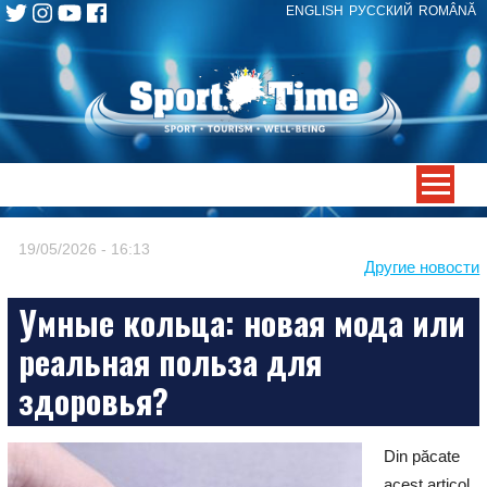
ENGLISH
РУССКИЙ
ROMÂNĂ
Skip
to
content
-->
19/05/2026 - 16:13
Другие новости
Умные кольца: новая мода или
реальная польза для
здоровья?
Din păcate
acest articol