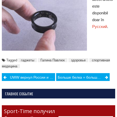
este
disponibil
doar în
Русский
.
Tagged
гаджеты
Галина Павлюк
здоровье
спортивная
медецина
Post
UWW вернул России и Беларуси флаги и гимны
Больше белка = больше мышц? Почему считать белок просто недостаточно
navigation
ГЛАВНОЕ СОБЫТИЕ
Sport-Time получил