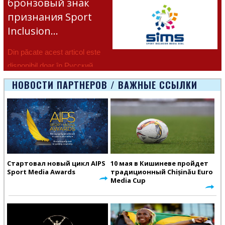
бронзовый знак
признания Sport
Inclusion…
Din păcate acest articol este
disponibil doar în Русский.
НОВОСТИ ПАРТНЕРОВ / ВАЖНЫЕ ССЫЛКИ
Стартовал новый цикл AIPS
10 мая в Кишиневе пройдет
Sport Media Awards
традиционный Chișinău Euro
Media Cup