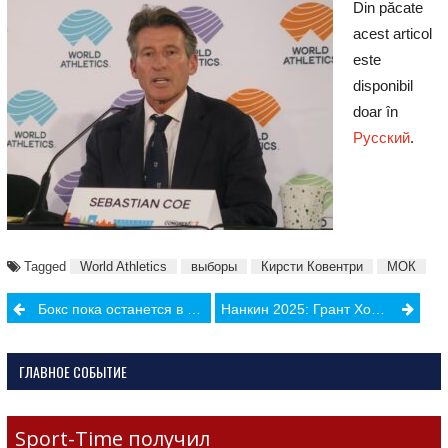
Din păcate
acest articol
este
disponibil
doar în
Русский
.
Tagged
World Athletics
выборы
Кирсти Ковентри
МОК
Post
Бокс пока останется в программе Олимпийских игр
Нанкин 2025: Грант Холлоуэй стал трехкратным чемпионом мина в беге на 60 м с барьерами
navigation
ГЛАВНОЕ СОБЫТИЕ
Sport-Time получил