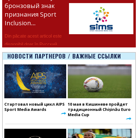
бронзовый знак
признания Sport
Inclusion…
Din păcate acest articol este
disponibil doar în Русский.
НОВОСТИ ПАРТНЕРОВ / ВАЖНЫЕ ССЫЛКИ
Стартовал новый цикл AIPS
10 мая в Кишиневе пройдет
Sport Media Awards
традиционный Chișinău Euro
Media Cup