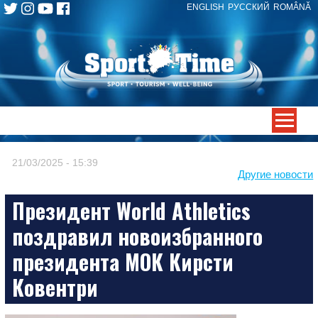
ENGLISH
РУССКИЙ
ROMÂNĂ
Skip
to
content
-->
21/03/2025 - 15:39
Другие новости
Президент World Athletics
поздравил новоизбранного
президента МОК Кирсти
Ковентри