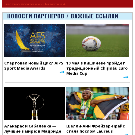
частью программы Erasmus+
Европейско
НОВОСТИ ПАРТНЕРОВ / ВАЖНЫЕ ССЫЛКИ
Стартовал новый цикл AIPS
10 мая в Кишиневе пройдет
Sport Media Awards
традиционный Chișinău Euro
Media Cup
Алькарас и Сабаленка —
Шелли-Анн Фрейзер-Прайс
лучшие в мире: в Мадриде
стала послом Laureus