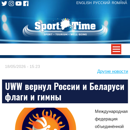
ENGLISH
РУССКИЙ
ROMÂNĂ
Skip
to
content
-->
18/05/2026 - 15:23
Другие новости
UWW вернул России и Беларуси
флаги и гимны
Международная
федерация
объединённой