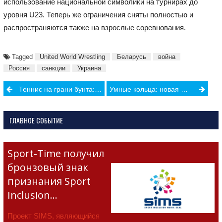
использование национальной символики на турнирах до
уровня U23. Теперь же ограничения сняты полностью и
распространяются также на взрослые соревнования.
Tagged
United World Wrestling
Беларусь
война
Россия
санкции
Украина
Post
Теннис на грани бунта: почему звёзды ATP и WTA угрожают бойкотом Roland Garros
Умные кольца: новая мода или реальная польза для здоровья?
navigation
ГЛАВНОЕ СОБЫТИЕ
Sport-Time получил
бронзовый знак
признания Sport
Inclusion…
Проект SIMS, являющийся