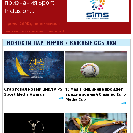
признания Sport
Inclusion…
Проект SIMS, являющийся
частью программы Erasmus+
Европейско
НОВОСТИ ПАРТНЕРОВ / ВАЖНЫЕ ССЫЛКИ
Стартовал новый цикл AIPS
10 мая в Кишиневе пройдет
Sport Media Awards
традиционный Chișinău Euro
Media Cup