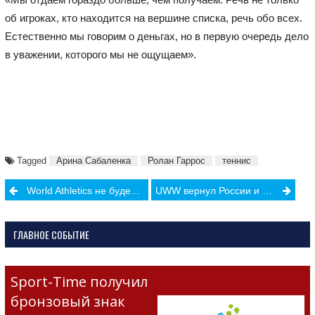
об игроках, кто находится на вершине списка, речь обо всех.
Естественно мы говорим о деньгах, но в первую очередь дело
в уважении, которого мы не ощущаем».
Tagged
Арина Сабаленка
Ролан Гаррос
теннис
Post
World Athletics не будет снимать санкции с России и Белоруссии
UWW вернул России и Беларуси флаги и гимны
navigation
ГЛАВНОЕ СОБЫТИЕ
Sport-Time получил
бронзовый знак