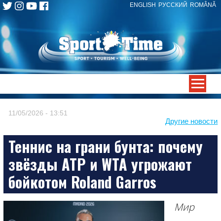
ENGLISH
РУССКИЙ
ROMÂNĂ
Skip
to
content
-->
11/05/2026 - 13:51
Другие новости
Теннис на грани бунта: почему
звёзды ATP и WTA угрожают
бойкотом Roland Garros
Мир