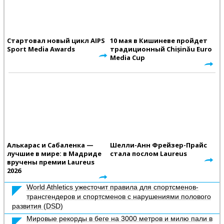
Стартовал новый цикл AIPS
10 мая в Кишиневе пройдет
Sport Media Awards
традиционный Chișinău Euro
Media Cup
Алькарас и Сабаленка —
Шелли-Анн Фрейзер-Прайс
лучшие в мире: в Мадриде
стала послом Laureus
вручены премии Laureus
2026
World Athletics ужесточит правила для спортсменов-
трансгендеров и спортсменов с нарушениями полового
развития (DSD)
Мировые рекорды в беге на 3000 метров и милю пали в