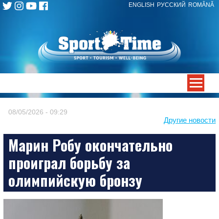
ENGLISH
РУССКИЙ
ROMÂNĂ
Skip
to
content
-->
08/05/2026 - 09:29
Другие новости
Марин Робу окончательно
проиграл борьбу за
олимпийскую бронзу