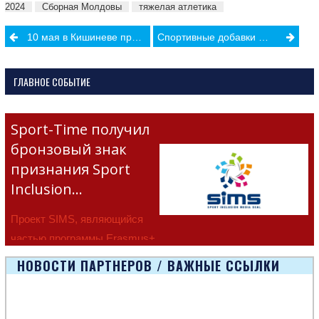
2024
Сборная Молдовы
тяжелая атлетика
Post
10 мая в Кишиневе пройдет традиционный Chișinău Euro Media Cup
Спортивные добавки — и риски для здоровья печени, о которой индустрия фитнеса предпочитает молчать
navigation
ГЛАВНОЕ СОБЫТИЕ
Sport-Time получил
бронзовый знак
признания Sport
Inclusion…
Проект SIMS, являющийся
частью программы Erasmus+
Европейско
НОВОСТИ ПАРТНЕРОВ / ВАЖНЫЕ ССЫЛКИ