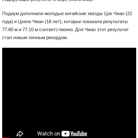
Подиум дополнили молодые китайские звезды Цзе Чжао (22
года) и Цзяле Чжан (18 лет), которые показали результаты
77.60 м и 77.10 м соответственно. Для Чжао этот результат
стал новым личным рекордом.