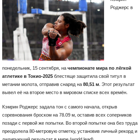
Роджерс в
понедельник, 15 сентября, на
чемпионате мира по лёгкой
атлетике в Токио-2025
блестяще защитила свой титул в
метании молота, отправив снаряд на
80,51 м
. Этот результат
вывел её на второе место в мировом списке всех времён.
Кэмрин Роджерс задала тон с самого начала, открыв
соревнования броском на 78.09 м, оставив всех соперников
позади с первой же попытки. Во второй попытке она без труда
преодолела 80-метровую отметку, установив личный рекорд и
лидирующий результат в мире (world lead).