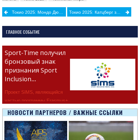
Post
Токио 2025: Мондо Дюплантис вновь установил мировой рекорд!
Токио 2025: Катцберг защитил титул чемпиона мира в метании молота
navigation
ГЛАВНОЕ СОБЫТИЕ
Sport-Time получил
бронзовый знак
признания Sport
Inclusion…
Проект SIMS, являющийся
частью программы Erasmus+
Европейско
НОВОСТИ ПАРТНЕРОВ / ВАЖНЫЕ ССЫЛКИ