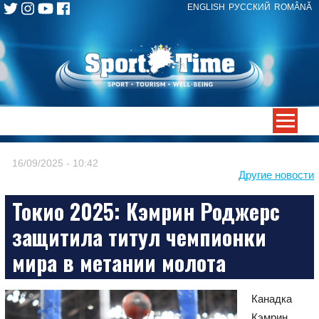
ENGLISH
РУССКИЙ
ROMÂNĂ
Skip
to
content
-->
16/09/2025 - 10:42
Другие новости
Токио 2025: Кэмрин Роджерс
защитила титул чемпионки
мира в метании молота
Канадка
Кэмрин