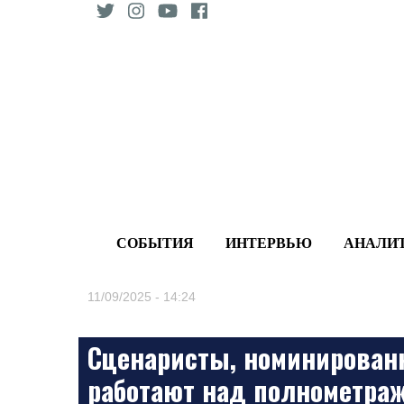
Skip
to
content
СОБЫТИЯ
ИНТЕРВЬЮ
АНАЛИ
11/09/2025 - 14:24
Сценаристы, номинирован
работают над полнометра