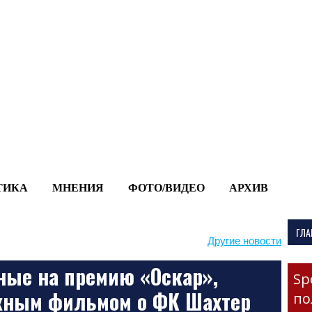
-->
ТИКА
МНЕНИЯ
ФОТО/ВИДЕО
АРХИВ
ГЛА
Другие новости
ные на премию «Оскар»,
Sp
жным фильмом о ФК Шахтер
по