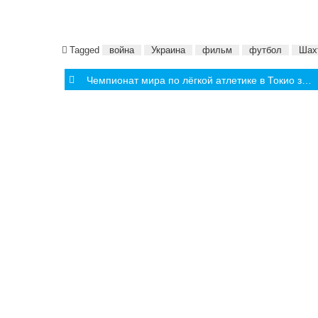
Tagged
война
Украина
фильм
футбол
Шах
Post
Чемпионат мира по лёгкой атлетике в Токио задаёт новые стандарты устойчивого развития
navigation