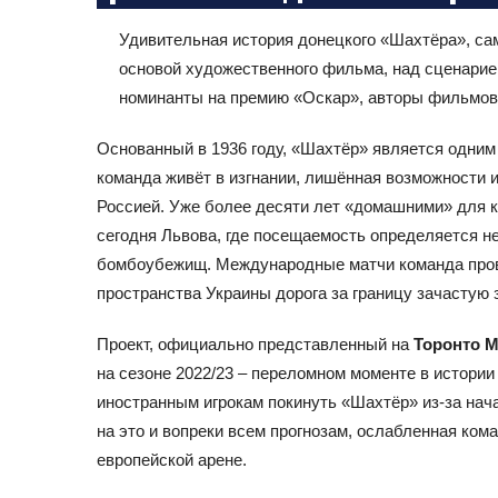
Удивительная история донецкого «Шахтёра», сам
основой художественного фильма, над сценарие
номинанты на премию «Оскар», авторы фильмо
Основанный в 1936 году, «Шахтёр» является одним
команда живёт в изгнании, лишённая возможности и
Россией. Уже более десяти лет «домашними» для кл
сегодня Львова, где посещаемость определяется н
бомбоубежищ. Международные матчи команда прово
пространства Украины дорога за границу зачастую 
Проект, официально представленный на
Торонто М
на сезоне 2022/23 – переломном моменте в истори
иностранным игрокам покинуть «Шахтёр» из-за нач
на это и вопреки всем прогнозам, ослабленная ком
европейской арене.