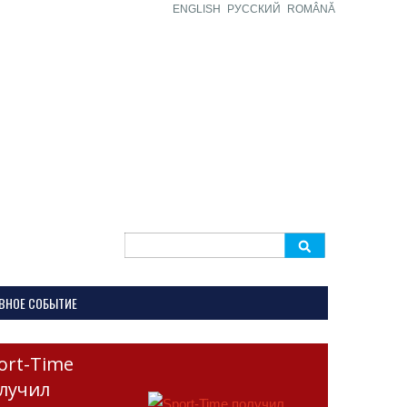
ENGLISH
РУССКИЙ
ROMÂNĂ
Search
for:
ВНОЕ СОБЫТИЕ
ort-Time
лучил