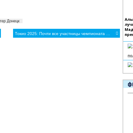
Аль
тер Донецк
луч
Мад
Токио 2025: Почти все участницы чемпионата мира по легкой атлетике уже прошли гендерное тестирование
пре
по
Ф