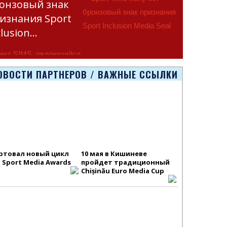
онзовый знак
изнания Sport
clusion…
ект SIMS, являющийся
тью программы
ОВОСТИ ПАРТНЕРОВ / ВАЖНЫЕ ССЫЛКИ
smus+ Европейско
ртовал новый цикл
10 мая в Кишиневе
S Sport Media Awards
пройдет традиционный
Chișinău Euro Media Cup