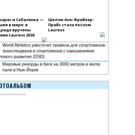
карас и Сабаленка —
Шелли-Анн Фрейзер-
шие в мире: в
Прайс стала послом
риде вручены
Laureus
мии Laureus 2026
World Athletics ужесточит правила для спортсменов-
трансгендеров и спортсменов с нарушениями
лового развития (DSD)
Мировые рекорды в беге на 3000 метров и милю
пали в Нью-Йорке
ОТОАЛЬБОМ