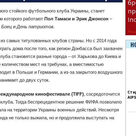
бр
пр
ого стойкого футбольного клуба Украины, станет
In
м которого работают
Пол Тамаси и Эрик Джонсон
–
в
Боец
и
День патриотов
.
Про
 из самых титулованных клубов страны. Но с 2014 года
час
Н
грать дома после того, как регион Донбасса был захвачен
Era
уба становятся разные города – от Харькова до Киева и
е количеством мест на трибунах, а вместимостью
дит в Польше и Германии, а из-за закрытого воздушного
занимает до двух суток.
Ста
еждународном кинофестивале (TIFF)
, сосредоточится
AIP
и клуба. Тогда беспрецедентное решение ФИФА позволило
ала на территории Украины военных действий. Несмотря
анда не только выжила, но и продолжила выступать на