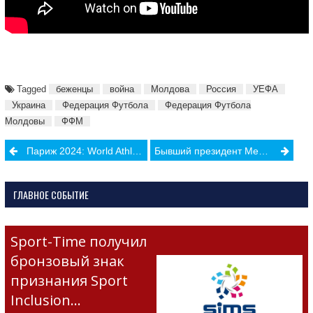
Tagged
беженцы
война
Молдова
Россия
УЕФА
Украина
Федерация Футбола
Федерация Футбола
Молдовы
ФФМ
Post
Париж 2024: World Athletics официально представила новый вид легкоатлетических соревнований
Бывший президент Международного союза биатлонистов Андерс Бессеберг получал взятки от России
navigation
ГЛАВНОЕ СОБЫТИЕ
Sport-Time получил
бронзовый знак
признания Sport
Inclusion…