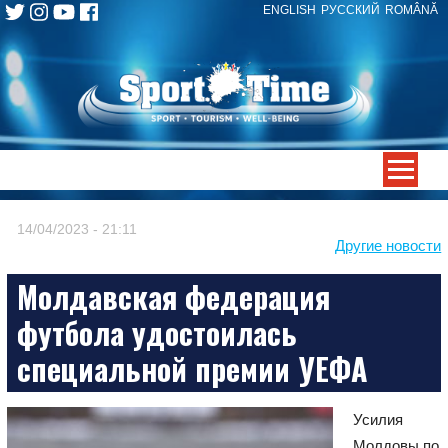
ENGLISH
РУССКИЙ
ROMÂNĂ
Skip
to
content
-->
14/04/2023 - 21:11
Другие новости
Молдавская федерация
футбола удостоилась
специальной премии УЕФА
Усилия
Молдовы по