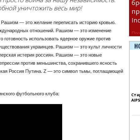
бр
обной уничтожить весь мир!
пр
In
. Рашизм — это желание переписать историю кровью.
еждународных отношений. Рашизм — это изменение
Про
о готовность использовать ядерное оружие против
час
Н
уществования украинцев. Рашизм — это культ личности
Era
перская истерия россиян. Рашизм — это новые
епрессии против меньшинства, сохранившего ясность
тская Россия Путина. Z — это символ тьмы, поглащающей
нского футбольного клуба:
Ста
AIP