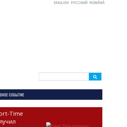
ENGLISH
РУССКИЙ
ROMÂNĂ
Search
for:
ВНОЕ СОБЫТИЕ
ort-Time
лучил