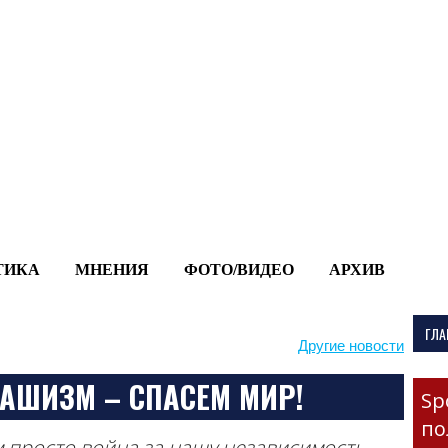
-->
ТИКА
МНЕНИЯ
ФОТО/ВИДЕО
АРХИВ
ГЛА
Другие новости
РАШИЗМ – СПАСЕМ МИР!
Sp
по
 просто война за нашу независимость.