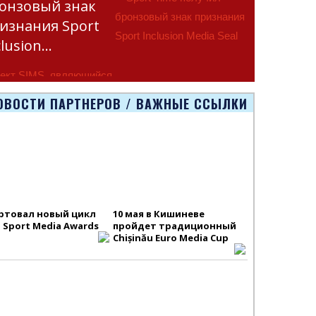
онзовый знак
изнания Sport
clusion…
ект SIMS, являющийся
тью программы
ОВОСТИ ПАРТНЕРОВ / ВАЖНЫЕ ССЫЛКИ
smus+ Европейско
ртовал новый цикл
10 мая в Кишиневе
S Sport Media Awards
пройдет традиционный
Chișinău Euro Media Cup