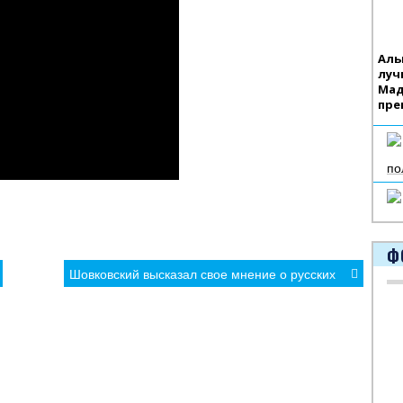
Аль
луч
Мад
пре
по
Ф
Шовковский высказал свое мнение о русских