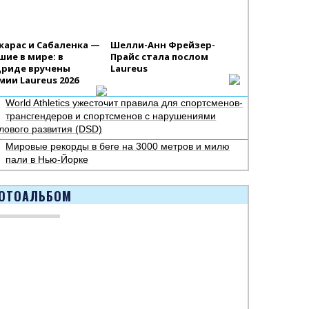
карас и Сабаленка —
Шелли-Анн Фрейзер-
шие в мире: в
Прайс стала послом
риде вручены
Laureus
мии Laureus 2026
World Athletics ужесточит правила для спортсменов-
трансгендеров и спортсменов с нарушениями
лового развития (DSD)
Мировые рекорды в беге на 3000 метров и милю
пали в Нью-Йорке
ОТОАЛЬБОМ