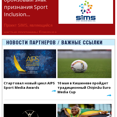
признания Sport
Inclusion…
Проект SIMS, являющийся
частью программы Erasmus+
Европейско
НОВОСТИ ПАРТНЕРОВ / ВАЖНЫЕ ССЫЛКИ
Стартовал новый цикл AIPS
10 мая в Кишиневе пройдет
Sport Media Awards
традиционный Chișinău Euro
Media Cup