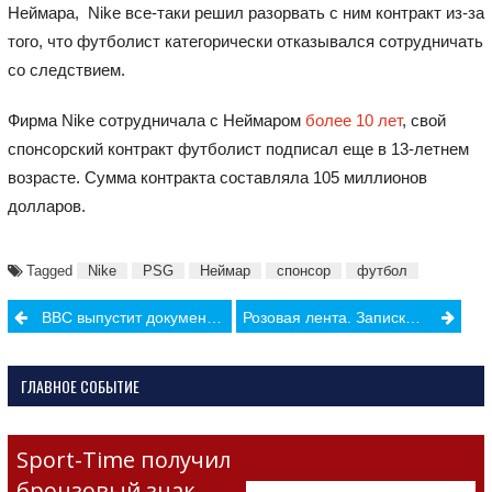
Неймара, Nike все-таки решил разорвать с ним контракт из-за
того, что футболист категорически отказывался сотрудничать
со следствием.
Фирма Nike сотрудничала с Неймаром
более 10 лет
, свой
спонсорский контракт футболист подписал еще в 13-летнем
возрасте. Сумма контракта составляла 105 миллионов
долларов.
Tagged
Nike
PSG
Неймар
спонсор
футбол
Post
BBC выпустит документальный фильм о Кристиану Роналду
Розовая лента. Записки под маской. Часть третья.
navigation
ГЛАВНОЕ СОБЫТИЕ
Sport-Time получил
бронзовый знак