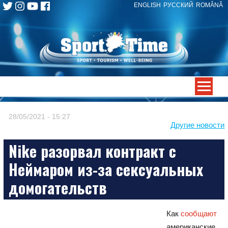
ENGLISH
РУССКИЙ
ROMÂNĂ
Skip
to
content
-->
28/05/2021 - 15:27
Другие новости
Nike разорвал контракт с
Неймаром из-за сексуальных
домогательств
Как
сообщают
американские