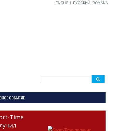
ENGLISH
РУССКИЙ
ROMÂNĂ
Search
for:
ВНОЕ СОБЫТИЕ
ort-Time
лучил