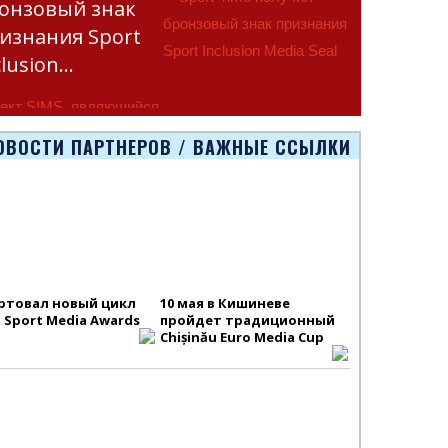
онзовый знак
изнания Sport
clusion…
ект SIMS, являющийся
тью программы
ОВОСТИ ПАРТНЕРОВ / ВАЖНЫЕ ССЫЛКИ
smus+ Европейско
ртовал новый цикл
10 мая в Кишиневе
S Sport Media Awards
пройдет традиционный
Chișinău Euro Media Cup