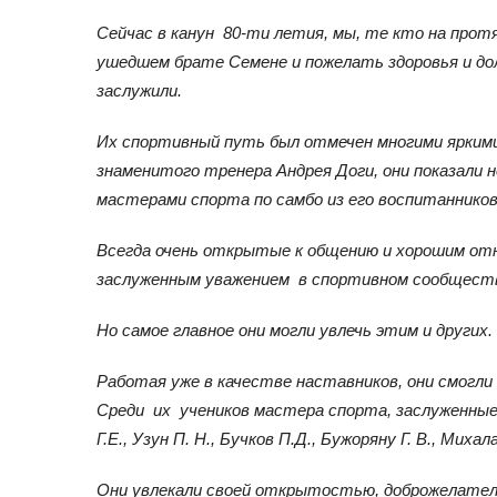
Сейчас в канун 80-ти летия, мы, те кто на прот
ушедшем брате Семене и пожелать здоровья и дол
заслужили.
Их спортивный путь был отмечен многими яркими
знаменитого тренера Андрея Доги, они показали 
мастерами спорта по самбо из его воспитаннико
Всегда очень открытые к общению и хорошим отно
заслуженным уважением в спортивном сообществ
Но самое главное они могли увлечь этим и других.
Работая уже в качестве наставников, они смогл
Среди их учеников мастера спорта, заслуженные
Г.Е., Узун П. Н., Бучков П.Д., Бужоряну Г. В., Мих
Они увлекали своей открытостью, доброжелател