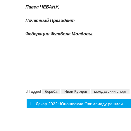
Павел ЧЕБАНУ,
Почетный Президент
Федерации Футбола Молдовы.
Tagged
борьба
Иван Курдов
молдавский спорт
Post
Дакар 2022: Юношескую Олимпиаду решили перенести
navigation
СОБЫТИЯ
ИНТЕРВЬЮ
АНАЛИТИ