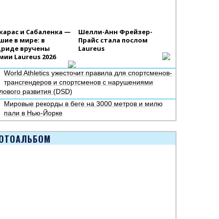
карас и Сабаленка —
Шелли-Анн Фрейзер-
шие в мире: в
Прайс стала послом
риде вручены
Laureus
мии Laureus 2026
World Athletics ужесточит правила для спортсменов-
трансгендеров и спортсменов с нарушениями
лового развития (DSD)
Мировые рекорды в беге на 3000 метров и милю
пали в Нью-Йорке
ОТОАЛЬБОМ