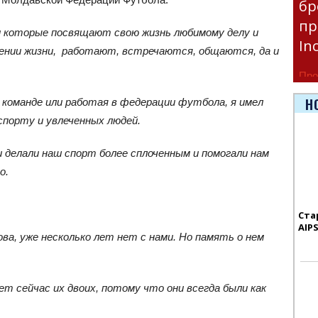
бр
пр
ди которые посвящают свою жизнь любимому делу и
In
ении жизни, работают, встречаются, общаются, да и
Про
час
Н
й команде или работая в федерации футбола, я имел
Era
спорту и увлеченных людей.
 делали наш спорт более сплоченным и помогали нам
о.
.
Ста
AIP
ова, уже несколько лет нет с нами. Но память о нем
 сейчас их двоих, потому что они всегда были как