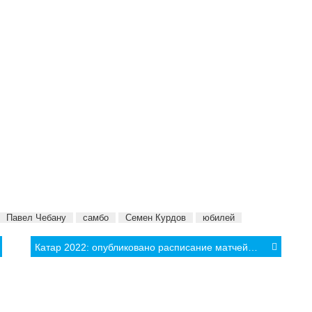
Павел Чебану
самбо
Семен Курдов
юбилей
Катар 2022: опубликовано расписание матчей Чемпионата Мира по футболу
КА
МНЕНИЯ
ФОТО/ВИДЕО
АРХИВ