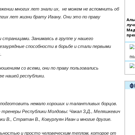
яжении многих лет знали их, не можем не вспомнить об
гих лет жизни брату Ивану. Они это по праву
Аль
луч
Мад
пре
 страницами. Занимаясь в группе у нашего
незаурядные способности в борьбе и стали первыми
в.
по
шениям со всеми, они по праву пользовались
е нашей республики.
Ф
и подготовить немало хороших и талантливых борцов.
 тренеры Республики Молдовы: Чакал З.Д., Меляшкевич
алаки В., Стратан В., Ковурлуян Иван и многие другие.
ьностью и просто человеческим теплом, которое от