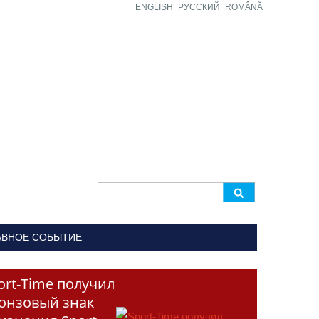
ENGLISH
РУССКИЙ
ROMÂNĂ
Search
for:
АВНОЕ СОБЫТИЕ
ort-Time получил
онзовый знак