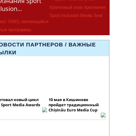
изнания Sport
clusion…
ект SIMS, являющийся
тью программы
smus+ Европейско
ОВОСТИ ПАРТНЕРОВ / ВАЖНЫЕ
ЫЛКИ
ртовал новый цикл
10 мая в Кишиневе
 Sport Media Awards
пройдет традиционный
Chișinău Euro Media Cup