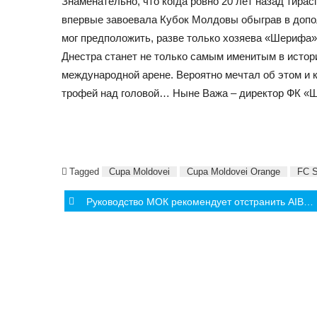
Знаменательно, что когда ровно 20 лет назад тира
впервые завоевала Кубок Молдовы обыграв в допо
мог предположить, разве только хозяева «Шерифа»,
Днестра станет не только самым именитым в истори
международной арене. Вероятно мечтал об этом и
трофей над головой… Ныне Важа – директор ФК «
Tagged
Cupa Moldovei
Cupa Moldovei Orange
FC S
Post
​Руководство МОК рекомендует отстранить AIBA от организации Олимпийских соревнований по боксу
navigation