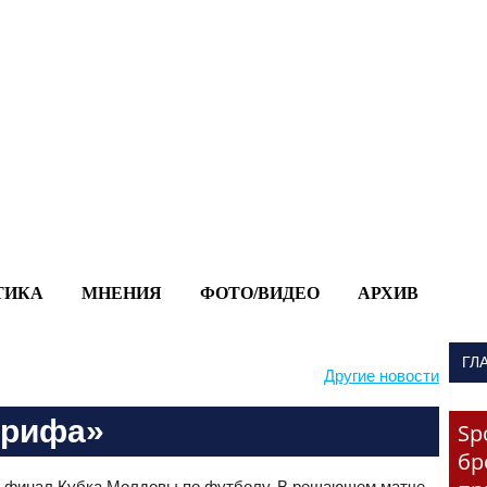
-->
ТИКА
МНЕНИЯ
ФОТО/ВИДЕО
АРХИВ
ГЛ
Другие новости
ерифа»
Sp
бр
л финал Кубка Молдовы по футболу. В решающем матче