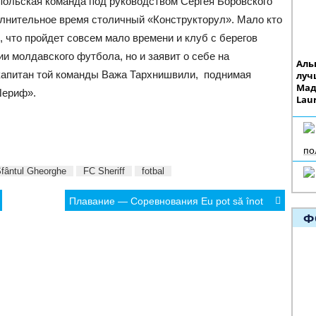
спольская команда под руководством Сергея Боровского
лнительное время столичный «Конструкторул». Мало кто
 что пройдет совсем мало времени и клуб с берегов
и молдавского футбола, но и заявит о себе на
Аль
 капитан той команды Важа Тархнишвили, поднимая
луч
Мад
Шериф».
Laur
по
fântul Gheorghe
FC Sheriff
fotbal
Плавание — Соревнования Eu pot să înot
Ф