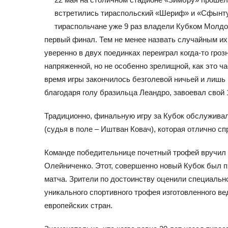
встретились тираспольский «Шериф» и «Сфынтул
тираспольчане уже 9 раз владели Кубком Молдо
первый финал. Тем не менее назвать случайным их
уверенно в двух поединках переиграл когда-то гр
напряженной, но не особенно зрелищной, как это 
время игры закончилось безголевой ничьей и лишь
благодаря голу бразильца Леандро, завоевал свой
Традиционно, финальную игру за Кубок обслуживал
(судья в поле – Иштван Ковач), которая отлично с
Команде победительнице почетный трофей вручил
Олейниченко. Этот, совершенно новый Кубок был 
матча. Зрители по достоинству оценили специальн
уникального спортивного трофея изготовленного 
европейских стран.