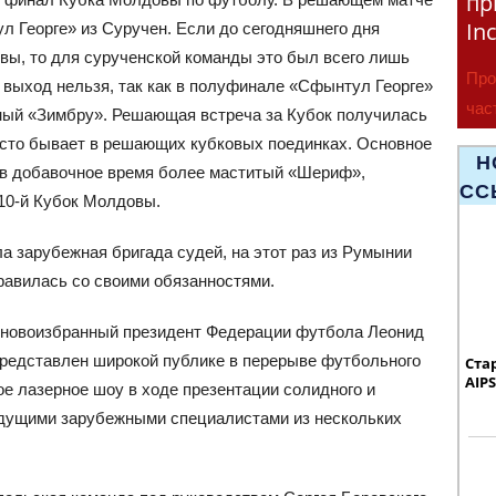
пр
In
 Георге» из Суручен. Если до сегодняшнего дня
вы, то для сурученской команды это был всего лишь
Про
 выход нельзя, так как в полуфинале «Сфынтул Георге»
час
озный «Зимбру». Решающая встреча за Кубок получилась
Era
часто бывает в решающих кубковых поединках. Основное
Н
 в добавочное время более маститый «Шериф»,
СС
 10-й Кубок Молдовы.
а зарубежная бригада судей, на этот раз из Румынии
правилась со своими обязанностями.
 новоизбранный президент Федерации футбола Леонид
представлен широкой публике в перерыве футбольного
Ста
AIPS
ое лазерное шоу в ходе презентации солидного и
ведущими зарубежными специалистами из нескольких