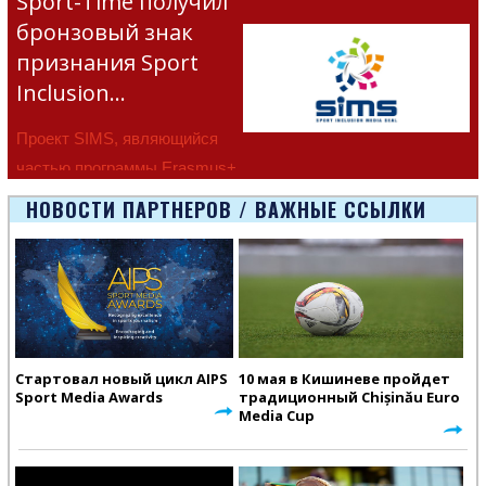
Sport-Time получил
бронзовый знак
признания Sport
Inclusion…
Проект SIMS, являющийся
частью программы Erasmus+
Европейско
НОВОСТИ ПАРТНЕРОВ / ВАЖНЫЕ ССЫЛКИ
Стартовал новый цикл AIPS
10 мая в Кишиневе пройдет
Sport Media Awards
традиционный Chișinău Euro
Media Cup