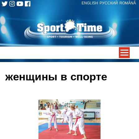
ENGLISH
РУССКИЙ
ROMÂNĂ
Skip
to
content
-->
женщины в спорте