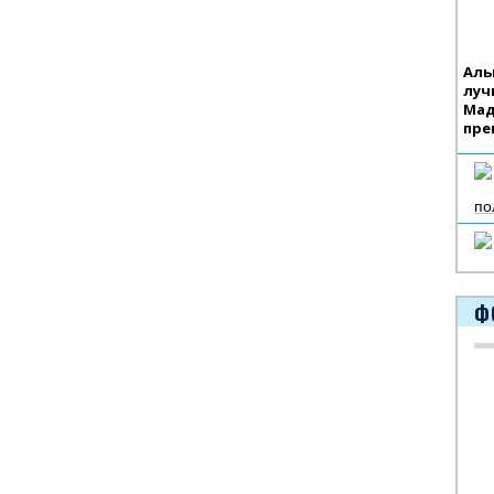
Аль
луч
Мад
пре
по
Ф