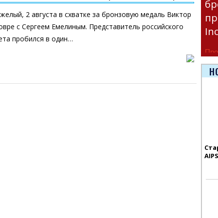
бр
желый, 2 августа в схватке за бронзовую медаль Виктор
пр
овре с Сергеем Емелиным. Представитель российского
In
ета пробился в один…
Про
час
Н
Era
Ста
AIP