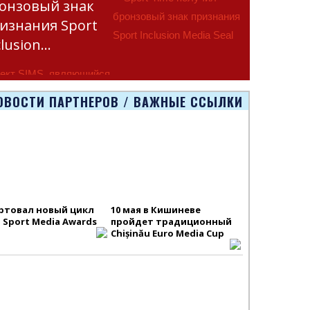
онзовый знак
изнания Sport
clusion…
ект SIMS, являющийся
тью программы
ОВОСТИ ПАРТНЕРОВ / ВАЖНЫЕ ССЫЛКИ
smus+ Европейско
ртовал новый цикл
10 мая в Кишиневе
S Sport Media Awards
пройдет традиционный
Chișinău Euro Media Cup