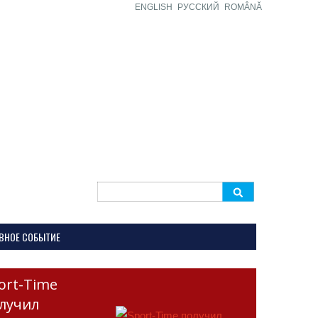
ENGLISH
РУССКИЙ
ROMÂNĂ
Search
for:
ВНОЕ СОБЫТИЕ
ort-Time
лучил