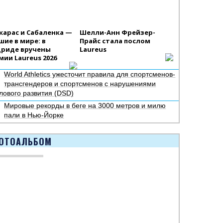
карас и Сабаленка —
Шелли-Анн Фрейзер-
шие в мире: в
Прайс стала послом
риде вручены
Laureus
мии Laureus 2026
World Athletics ужесточит правила для спортсменов-
трансгендеров и спортсменов с нарушениями
лового развития (DSD)
Мировые рекорды в беге на 3000 метров и милю
пали в Нью-Йорке
ОТОАЛЬБОМ