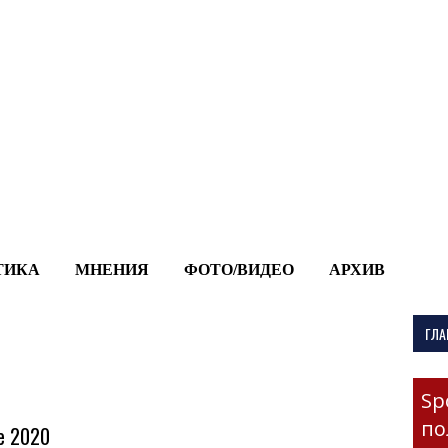
-->
ТИКА
МНЕНИЯ
ФОТО/ВИДЕО
АРХИВ
ГЛА
Sp
по
e 2020