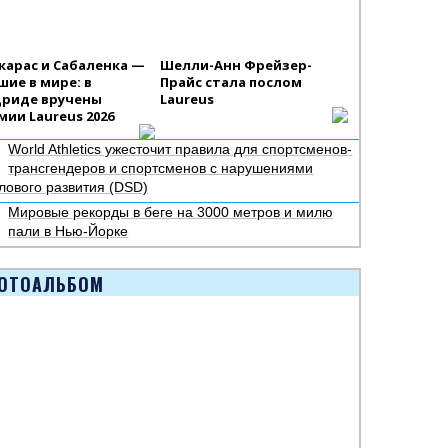
карас и Сабаленка —
Шелли-Анн Фрейзер-
шие в мире: в
Прайс стала послом
риде вручены
Laureus
мии Laureus 2026
World Athletics ужесточит правила для спортсменов-
трансгендеров и спортсменов с нарушениями
лового развития (DSD)
Мировые рекорды в беге на 3000 метров и милю
пали в Нью-Йорке
ОТОАЛЬБОМ