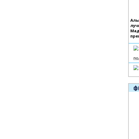
Аль
луч
Мад
пре
по
Ф