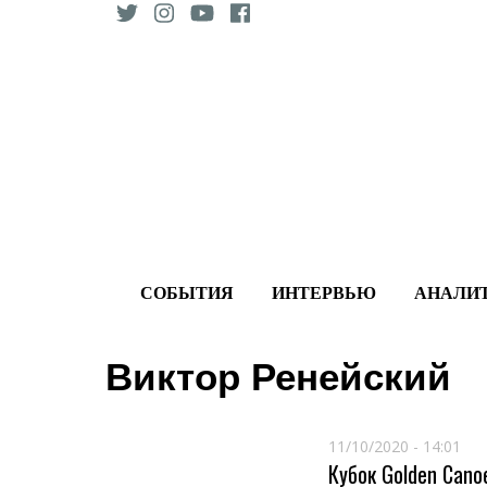
Skip
to
content
СОБЫТИЯ
ИНТЕРВЬЮ
АНАЛИ
Виктор Ренейский
11/10/2020 - 14:01
Кубок Golden Cano