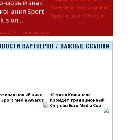
онзовый знак
изнания Sport
clusion…
ект SIMS, являющийся
тью программы
ОВОСТИ ПАРТНЕРОВ / ВАЖНЫЕ ССЫЛКИ
smus+ Европейско
ртовал новый цикл
10 мая в Кишиневе
S Sport Media Awards
пройдет традиционный
Chișinău Euro Media Cup