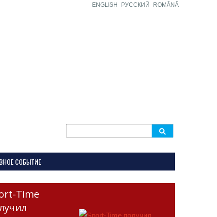
ENGLISH
РУССКИЙ
ROMÂNĂ
Search
for:
ВНОЕ СОБЫТИЕ
ort-Time
лучил