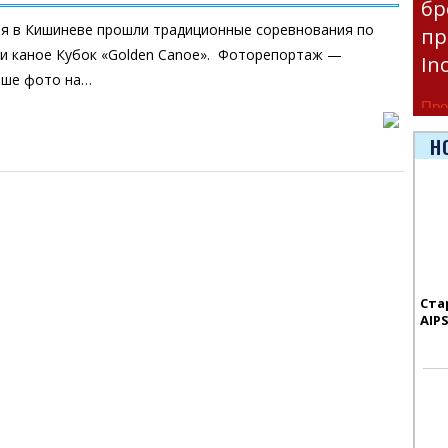
бр
ря в Кишиневе прошли традиционные соревнования по
пр
 и каное Кубок «Golden Canoe». Фоторепортаж —
In
ьше фото на…
Про
час
Н
Era
Ста
AIP