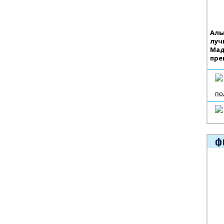
Аль
луч
Мад
пре
по
Ф