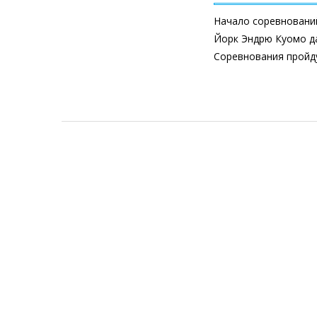
Начало соревнований
Йорк Эндрю Куомо да
Соревнования пройду