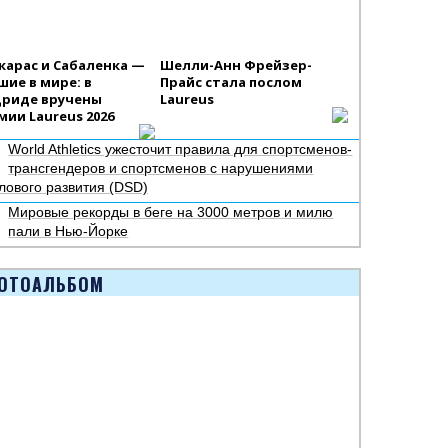
карас и Сабаленка —
Шелли-Анн Фрейзер-
шие в мире: в
Прайс стала послом
риде вручены
Laureus
мии Laureus 2026
World Athletics ужесточит правила для спортсменов-
трансгендеров и спортсменов с нарушениями
лового развития (DSD)
Мировые рекорды в беге на 3000 метров и милю
пали в Нью-Йорке
ОТОАЛЬБОМ