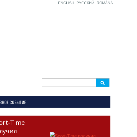
ENGLISH
РУССКИЙ
ROMÂNĂ
Search
for:
ВНОЕ СОБЫТИЕ
ort-Time
лучил