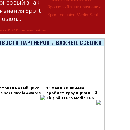
онзовый знак
изнания Sport
clusion…
ект SIMS, являющийся
тью программы
ОВОСТИ ПАРТНЕРОВ / ВАЖНЫЕ ССЫЛКИ
smus+ Европейско
ртовал новый цикл
10 мая в Кишиневе
S Sport Media Awards
пройдет традиционный
Chișinău Euro Media Cup