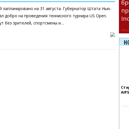
бр
 запланировано на 31 августа. Губернатор Штата Нью-
пр
л добро на проведения теннисного турнира US Open.
In
т без зрителей, спортсмены и…
Про
час
Н
Era
Ста
AIP