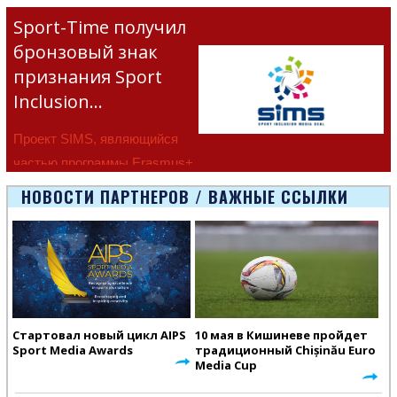
Sport-Time получил
бронзовый знак
признания Sport
Inclusion…
Проект SIMS, являющийся
частью программы Erasmus+
Европейско
НОВОСТИ ПАРТНЕРОВ / ВАЖНЫЕ ССЫЛКИ
Стартовал новый цикл AIPS
10 мая в Кишиневе пройдет
Sport Media Awards
традиционный Chișinău Euro
Media Cup